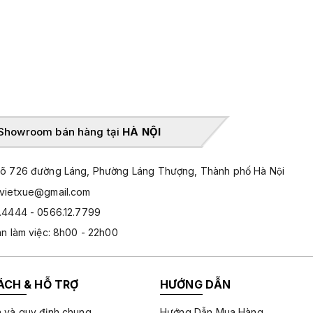
Showroom bán hàng tại
HÀ NỘI
̃ 726 đường Láng, Phường Láng Thượng, Thành phố Hà Nội
hvietxue@gmail.com
.4444 - 0566.12.7799
an làm việc: 8h00 - 22h00
ÁCH & HỖ TRỢ
HƯỚNG DẪN
 và quy định chung
Hướng Dẫn Mua Hàng