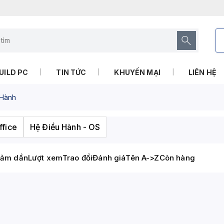
UILD PC
TIN TỨC
KHUYẾN MẠI
LIÊN HỆ
Hành
fice
Hệ Điều Hành - OS
iảm dần
Lượt xem
Trao đổi
Đánh giá
Tên A->Z
Còn hàng