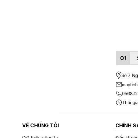
01
Số 7 Ngo
maytin
0568.12
Thời gi
VỀ CHÚNG TÔI
CHÍNH S
Giới thiệu công ty
Điều khoản