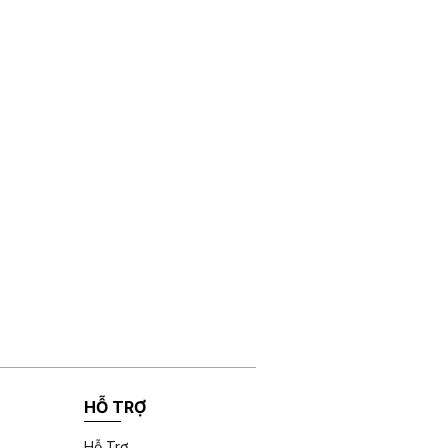
HỖ TRỢ
Hỗ Trợ