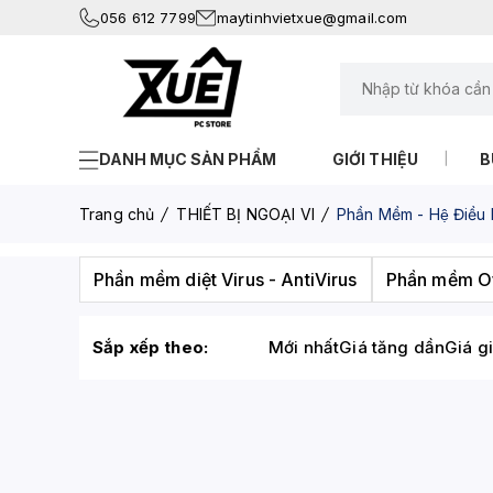
056 612 7799
maytinhvietxue@gmail.com
DANH MỤC SẢN PHẨM
GIỚI THIỆU
B
Trang chủ
THIẾT BỊ NGOẠI VI
Phần Mềm - Hệ Điều 
Phần mềm diệt Virus - AntiVirus
Phần mềm Of
Sắp xếp theo:
Mới nhất
Giá tăng dần
Giá g