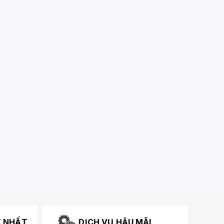
T NHẤT
DỊCH VỤ HẬU MÃI