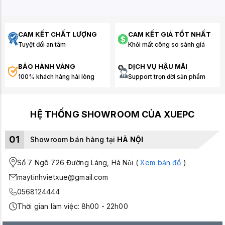
CAM KẾT CHẤT LƯỢNG
CAM KẾT GIÁ TỐT NHẤT
Tuyệt đối an tâm
Khỏi mất công so sánh giá
BẢO HÀNH VÀNG
DỊCH VỤ HẬU MÃI
100% khách hàng hài lòng
Support trọn đời sản phẩm
HỆ THỐNG SHOWROOM CỦA XUEPC
01
Showroom bán hàng tại
HÀ NỘI
Số 7 Ngõ 726 Đường Láng, Hà Nội (
Xem bản đồ
)
maytinhvietxue@gmail.com
0568124444
Thời gian làm việc: 8h00 - 22h00