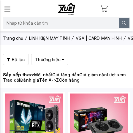
Trang chủ
LINH KIỆN MÁY TÍNH
VGA | CARD MÀN HÌNH
VG
Bộ lọc
Thương hiệu
Sắp xếp theo:
Mới nhất
Giá tăng dần
Giá giảm dần
Lượt xem
Trao đổi
Đánh giá
Tên A->Z
Còn hàng