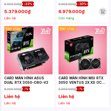
OC
V2 8G
6.999.000₫
-23%
9.999.000₫
-30%
5.379.000₫
6.979.000₫
Liên hệ
Còn hàng
Bán chạy
Bán chạy
CARD MÀN HÌNH ASUS
CARD MÀN HÌNH MSI RTX
DUAL RTX 3050-O8G-V2
3050 VENTUS 2X XS OC
GDDR6 8GB
6.999.000₫
-%
6.999.000₫
-%
Liên hệ
Liên hệ
Liên hệ
Liên hệ