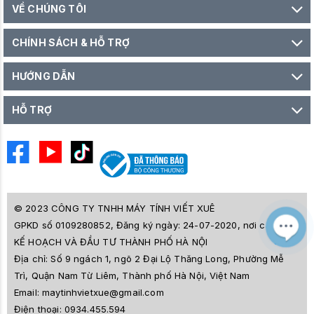
VỀ CHÚNG TÔI
CHÍNH SÁCH & HỖ TRỢ
HƯỚNG DẪN
HỖ TRỢ
© 2023 CÔNG TY TNHH MÁY TÍNH VIẾT XUÊ
GPKD số 0109280852, Đăng ký ngày: 24-07-2020, nơi cấp SỞ
M
Z
KẾ HOẠCH VÀ ĐẦU TƯ THÀNH PHỐ HÀ NỘI
L
Địa chỉ:
Số 9 ngách 1, ngõ 2 Đại Lộ Thăng Long, Phường Mễ
e
a
Trì, Quận Nam Từ Liêm, Thành phố Hà Nội, Việt Nam
i
Email:
maytinhvietxue@gmail.com
s
l
Điện thoại:
0934.455.594