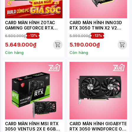
CARD MÀN HÌNH ZOTAC
CARD MÀN HÌNH INNO3D
GAMING GEFORCE RTX
RTX 3050 TWIN X2 V2
3050 6GB GDDR6 TWIN
6GB
6.500.000₫
-13%
5.999.000₫
-13%
EDGE OC
5.649.000₫
5.190.000₫
Còn hàng
Còn hàng
CARD MÀN HÌNH MSI RTX
CARD MÀN HÌNH GIGABYTE
3050 VENTUS 2X E 6GB
RTX 3050 WINDFORCE OC