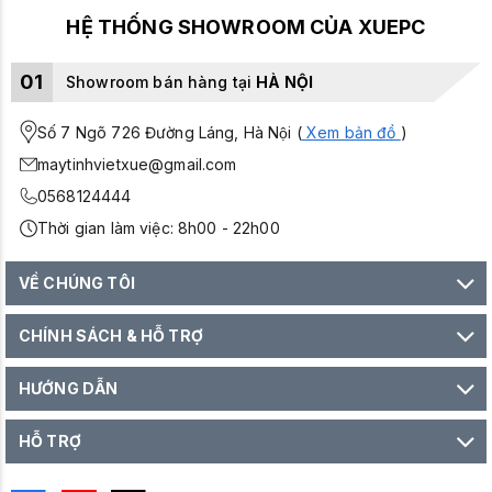
HỆ THỐNG SHOWROOM CỦA XUEPC
01
Showroom bán hàng tại
HÀ NỘI
Số 7 Ngõ 726 Đường Láng, Hà Nội (
Xem bản đồ
)
maytinhvietxue@gmail.com
0568124444
Thời gian làm việc: 8h00 - 22h00
VỀ CHÚNG TÔI
CHÍNH SÁCH & HỖ TRỢ
HƯỚNG DẪN
HỖ TRỢ