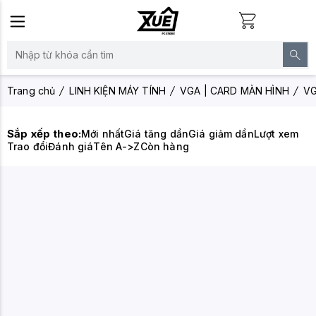
Trang chủ
LINH KIỆN MÁY TÍNH
VGA | CARD MÀN HÌNH
VG
Sắp xếp theo:
Mới nhất
Giá tăng dần
Giá giảm dần
Lượt xem
Trao đổi
Đánh giá
Tên A->Z
Còn hàng