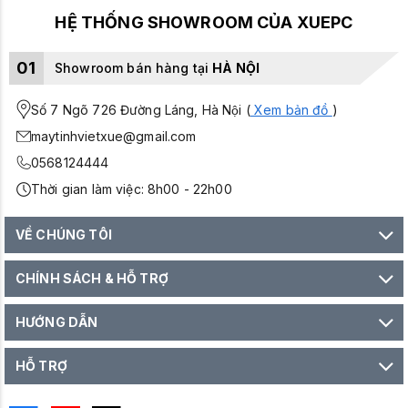
HỆ THỐNG SHOWROOM CỦA XUEPC
01
Showroom bán hàng tại
HÀ NỘI
Số 7 Ngõ 726 Đường Láng, Hà Nội (
Xem bản đồ
)
maytinhvietxue@gmail.com
0568124444
Thời gian làm việc: 8h00 - 22h00
VỀ CHÚNG TÔI
CHÍNH SÁCH & HỖ TRỢ
HƯỚNG DẪN
HỖ TRỢ