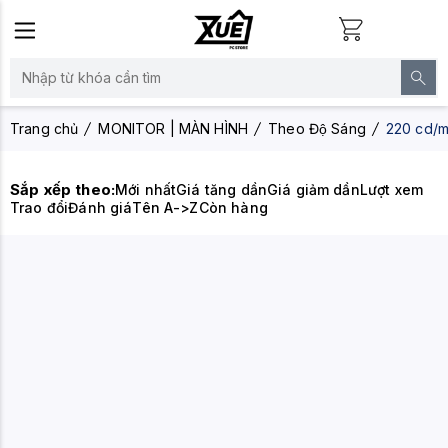
Trang chủ
MONITOR | MÀN HÌNH
Theo Độ Sáng
220 cd/m
Sắp xếp theo:
Mới nhất
Giá tăng dần
Giá giảm dần
Lượt xem
Trao đổi
Đánh giá
Tên A->Z
Còn hàng