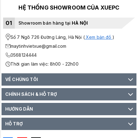
HỆ THỐNG SHOWROOM CỦA XUEPC
01
Showroom bán hàng tại
HÀ NỘI
Số 7 Ngõ 726 Đường Láng, Hà Nội (
Xem bản đồ
)
maytinhvietxue@gmail.com
0568124444
Thời gian làm việc: 8h00 - 22h00
VỀ CHÚNG TÔI
CHÍNH SÁCH & HỖ TRỢ
HƯỚNG DẪN
HỖ TRỢ