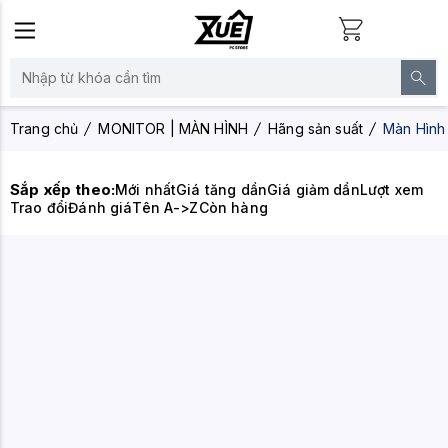
Trang chủ
MONITOR | MÀN HÌNH
Hãng sản suất
Màn Hìn
Sắp xếp theo:
Mới nhất
Giá tăng dần
Giá giảm dần
Lượt xem
Trao đổi
Đánh giá
Tên A->Z
Còn hàng