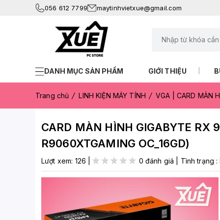
056 612 7799
maytinhvietxue@gmail.com
DANH MỤC SẢN PHẨM
GIỚI THIỆU
B
Trang chủ
LINH KIỆN MÁY TÍNH
VGA | CARD MÀN H
CARD MÀN HÌNH GIGABYTE RX 9
R9060XTGAMING OC_16GD)
Lượt xem:
126
|
0 đánh giá
|
Tình trạng :