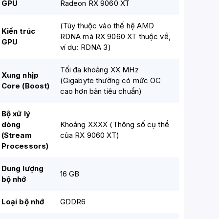
GPU
Radeon RX 9060 XT
(Tùy thuộc vào thế hệ AMD
Kiến trúc
RDNA mà RX 9060 XT thuộc về,
GPU
ví dụ: RDNA 3)
Tối đa khoảng XX MHz
Xung nhịp
(Gigabyte thường có mức OC
Core (Boost)
cao hơn bản tiêu chuẩn)
Bộ xử lý
dòng
Khoảng XXXX (Thông số cụ thể
(Stream
của RX 9060 XT)
Processors)
Dung lượng
16 GB
bộ nhớ
Loại bộ nhớ
GDDR6