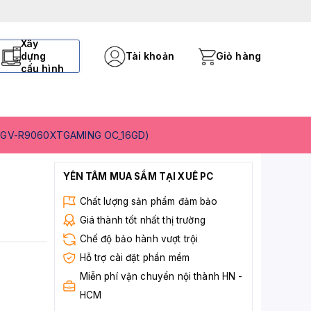
Xây
dựng
Tài khoản
Giỏ hàng
cấu hình
 (GV-R9060XTGAMING OC_16GD)
YÊN TÂM MUA SẮM TẠI XUÊ PC
Chất lượng sản phẩm đảm bảo
Giá thành tốt nhất thị trường
Chế độ bảo hành vượt trội
Hỗ trợ cài đặt phần mềm
Miễn phí vận chuyển nội thành HN -
HCM