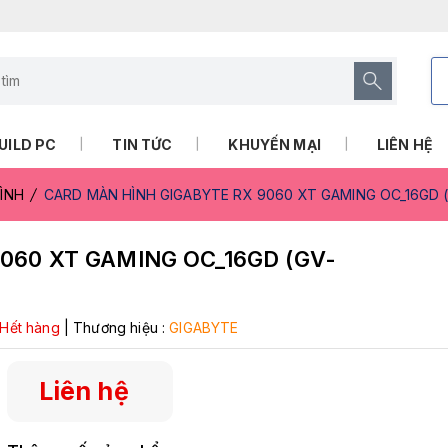
UILD PC
TIN TỨC
KHUYẾN MẠI
LIÊN HỆ
ÌNH
CARD MÀN HÌNH GIGABYTE RX 9060 XT GAMING OC_16GD
060 XT GAMING OC_16GD (GV-
Hết hàng
|
Thương hiệu :
GIGABYTE
Liên hệ