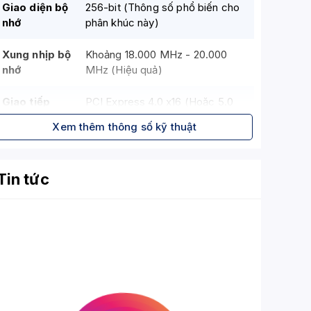
Giao diện bộ
256-bit (Thông số phổ biến cho
nhớ
phân khúc này)
Xung nhịp bộ
Khoảng 18.000 MHz - 20.000
nhớ
MHz (Hiệu quả)
Giao tiếp
PCI Express 4.0 x16 (Hoặc 5.0
Bus
tùy thế hệ)
Xem thêm thông số kỹ thuật
Cổng xuất
3x DisplayPort 1.4a, 1x HDMI 2.1
hình
Tin tức
Hỗ trợ đa
4 màn hình
màn hình
Độ phân giải
tối đa (Kỹ
7680 x 4320
thuật số)
Kiểu tản
WINDFORCE 3X Cooling System