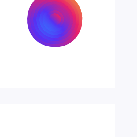
nhiệt
(Hệ thống 3 quạt)
Quạt quay luân phiên, ống dẫn
Tính năng
nhiệt bằng đồng, tấm ốp lưng kim
tản nhiệt
loại
Kích thước
Khoảng 281 x 117 x 50 mm (Kích
Card
thước ước tính, có thể thay đổi)
Nguồn yêu
Tối thiểu 650W - 750W (Tùy
cầu
thuộc vào cấu hình hệ thống)
Đầu cấp
2x 8-pin PCIe (Hoặc 1x 8-pin +
nguồn phụ
1x 6-pin, tùy thiết kế)
DirectX
12 Ultimate
OpenGL
4.6
Ray Tracing, AMD FidelityFX,