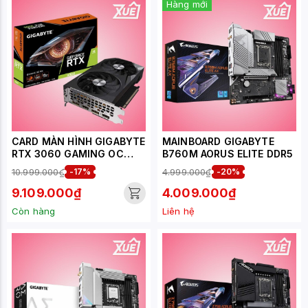
Hàng mới
CARD MÀN HÌNH GIGABYTE
MAINBOARD GIGABYTE
RTX 3060 GAMING OC
B760M AORUS ELITE DDR5
8GB
10.999.000₫
-17%
4.999.000₫
-20%
9.109.000₫
4.009.000₫
Còn hàng
Liên hệ