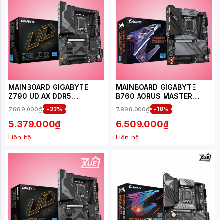
MAINBOARD GIGABYTE
MAINBOARD GIGABYTE
Z790 UD AX​ DDR5
B760 AORUS MASTER
(WIFI+BLUETOOTH)
DDR4 (WIFI+BLUETOOTH)
7.999.000₫
-33%
7.899.000₫
-18%
5.379.000₫
6.509.000₫
Liên hệ
Liên hệ