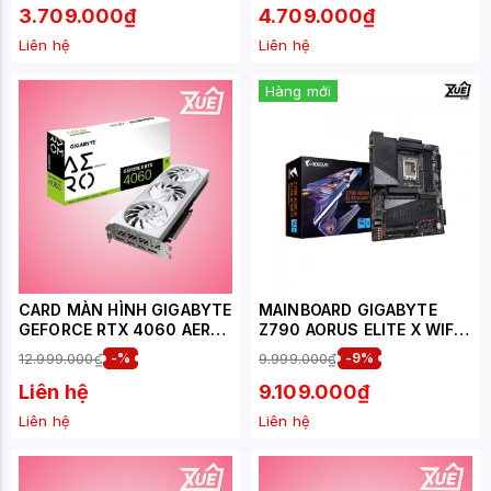
3.709.000₫
4.709.000₫
Liên hệ
Liên hệ
Hàng mới
CARD MÀN HÌNH GIGABYTE
MAINBOARD GIGABYTE
GEFORCE RTX 4060 AERO
Z790 AORUS ELITE X WIFI
OC (GV-N4060AERO OC-
7 DDR5
12.999.000₫
-%
9.999.000₫
-9%
8GD) 8GB GDDR6
Liên hệ
9.109.000₫
Liên hệ
Liên hệ