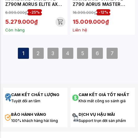
Z790M AORUS ELITE AX
Z790 AORUS MASTER
DDR5
DDR5
6.999.000₫
-25%
16.999.000₫
-12%
5.279.000₫
15.009.000₫
Còn hàng
Liên hệ
1
2
3
4
5
6
7
CAM KẾT CHẤT LƯỢNG
CAM KẾT GIÁ TỐT NHẤT
Tuyệt đối an tâm
Khỏi mất công so sánh giá
BẢO HÀNH VÀNG
DỊCH VỤ HẬU MÃI
100% khách hàng hài lòng
Support trọn đời sản phẩm