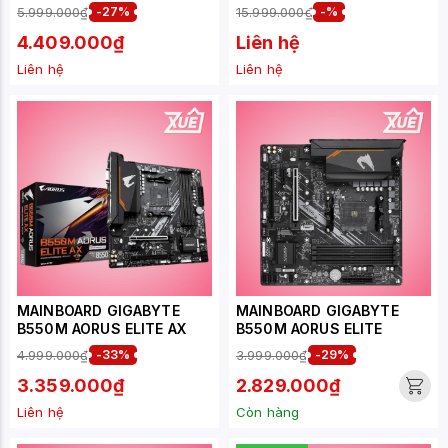
DDR5
8GD
5.999.000₫
-27%
15.999.000₫
-%
4.409.000₫
Liên hệ
Liên hệ
Liên hệ
MAINBOARD GIGABYTE
MAINBOARD GIGABYTE
B550M AORUS ELITE AX
B550M AORUS ELITE
4.999.000₫
-33%
3.999.000₫
-29%
3.359.000₫
2.829.000₫
Liên hệ
Còn hàng