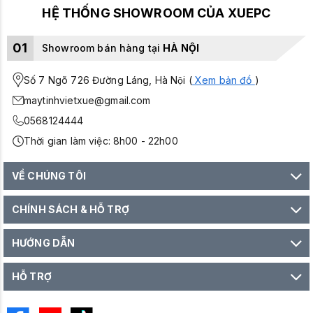
HỆ THỐNG SHOWROOM CỦA XUEPC
01
Showroom bán hàng tại
HÀ NỘI
Số 7 Ngõ 726 Đường Láng, Hà Nội (
Xem bản đồ
)
maytinhvietxue@gmail.com
0568124444
Thời gian làm việc: 8h00 - 22h00
VỀ CHÚNG TÔI
CHÍNH SÁCH & HỖ TRỢ
HƯỚNG DẪN
HỖ TRỢ