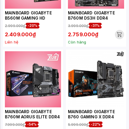
MAINBOARD GIGABYTE
MAINBOARD GIGABYTE
B560M GAMING HD
B760M DS3H DDR4
2.999.000₫
-20%
3.999.000₫
-31%
2.409.000₫
2.759.000₫
Liên hệ
Còn hàng
MAINBOARD GIGABYTE
MAINBOARD GIGABYTE
B760M AORUS ELITE DDR4
B760 GAMING X DDR4
7.999.000₫
-54%
5.999.000₫
-22%