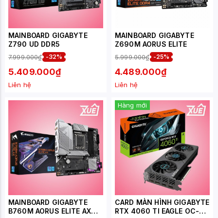
MAINBOARD GIGABYTE
MAINBOARD GIGABYTE
Z790 UD​ DDR5
Z690M AORUS ELITE
7.999.000₫
-32%
5.999.000₫
-25%
5.409.000₫
4.489.000₫
Liên hệ
Liên hệ
Hàng mới
MAINBOARD GIGABYTE
CARD MÀN HÌNH GIGABYTE
B760M AORUS ELITE AX
RTX 4060 TI EAGLE OC-