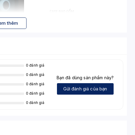
em thêm
0 đánh giá
0 đánh giá
Bạn đã dùng sản phẩm này?
0 đánh giá
Gửi đánh giá của bạn
0 đánh giá
h VSP Gaming V3 - Đen
0 đánh giá
h chủ ATX, Micro-ATX và Mini-ITX.
Matt)
cùng
mặt hông kính cường lực
tạo vẻ bên ngoài