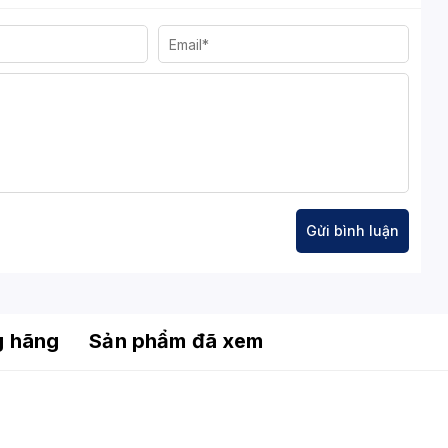
âm thanh, mạng,...
io
– đủ nhu cầu cơ bản.
rên nóc, và một quạt 120 mm phía sau.
rên nóc (240 mm).
mm (Cao)
g hãng
Sản phẩm đã xem
se đáp ứng hoàn hảo cho dàn PC gaming hoặc làm việc giá
thống quạt RGB sẵn có, cùng khả năng hỗ trợ làm mát nâng
 và thời trang cho mọi build PC.