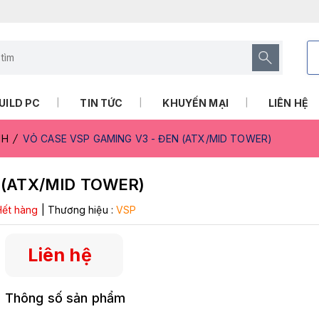
UILD PC
TIN TỨC
KHUYẾN MẠI
LIÊN HỆ
NH
VỎ CASE VSP GAMING V3 - ĐEN (ATX/MID TOWER)
 (ATX/MID TOWER)
Hết hàng
|
Thương hiệu :
VSP
Liên hệ
Thông số sản phẩm