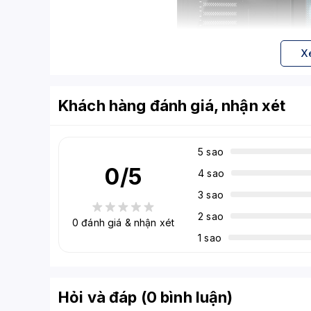
X
Khách hàng đánh giá, nhận xét
5 sao
0
/5
4 sao
3 sao
2 sao
0
đánh giá & nhận xét
Vỏ Case Máy Tín
1 sao
Thông số & Điểm nổi bật
Thiết kế & Vật liệu
Kiểu dáng dạng
tower ATX/Mid Tower
hỗ trợ bo mạc
Hỏi và đáp (0 bình luận)
Khung vỏ làm từ
thép SPCC 0.4 mm sơn đen (Black 