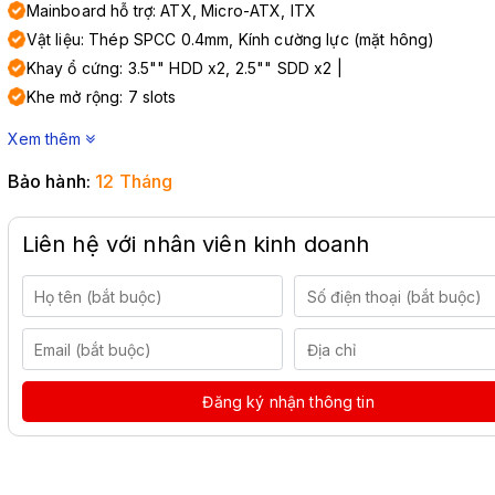
Mainboard hỗ trợ: ATX, Micro-ATX, ITX
Vật liệu: Thép SPCC 0.4mm, Kính cường lực (mặt hông)
Khay ổ cứng: 3.5"" HDD x2, 2.5"" SDD x2 |
Khe mở rộng: 7 slots
Xem thêm
Bảo hành:
12 Tháng
Liên hệ với nhân viên kinh doanh
Đăng ký nhận thông tin