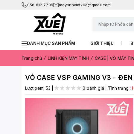
056 612 7799
maytinhvietxue@gmail.com
DANH MỤC SẢN PHẨM
GIỚI THIỆU
B
Trang chủ
LINH KIỆN MÁY TÍNH
CASE | VỎ MÁY TÍ
VỎ CASE VSP GAMING V3 - ĐEN
Lượt xem:
53
|
0 đánh giá
|
Tình trạng :