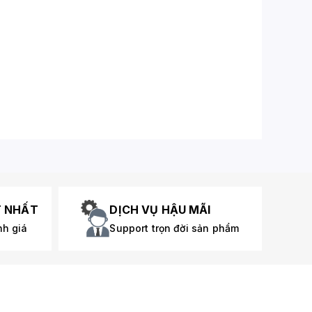
T NHẤT
DỊCH VỤ HẬU MÃI
nh giá
Support trọn đời sản phẩm