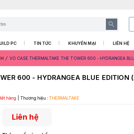
UILD PC
TIN TỨC
KHUYẾN MẠI
LIÊN HỆ
NH
VỎ CASE THERMALTAKE THE TOWER 600 - HYDRANGEA BLUE
WER 600 - HYDRANGEA BLUE EDITION (
Hết hàng
|
Thương hiệu :
THERMALTAKE
Liên hệ