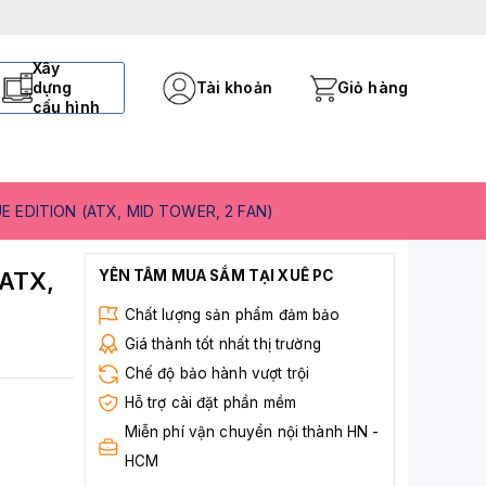
Xây
dựng
Tài khoản
Giỏ hàng
cấu hình
 EDITION (ATX, MID TOWER, 2 FAN)
ATX,
YÊN TÂM MUA SẮM TẠI XUÊ PC
Chất lượng sản phẩm đảm bảo
Giá thành tốt nhất thị trường
Chế độ bảo hành vượt trội
Hỗ trợ cài đặt phần mềm
Miễn phí vận chuyển nội thành HN -
HCM