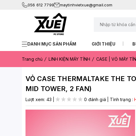
056 612 7799
maytinhvietxue@gmail.com
DANH MỤC SẢN PHẨM
GIỚI THIỆU
B
Trang chủ
LINH KIỆN MÁY TÍNH
CASE | VỎ MÁY TÍ
VỎ CASE THERMALTAKE THE TO
MID TOWER, 2 FAN)
Lượt xem:
43
|
0 đánh giá
|
Tình trạng :