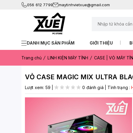
056 612 7799
maytinhvietxue@gmail.com
DANH MỤC SẢN PHẨM
GIỚI THIỆU
B
Trang chủ
LINH KIỆN MÁY TÍNH
CASE | VỎ MÁY TÍ
VỎ CASE MAGIC MIX ULTRA BLA
Lượt xem:
59
|
0 đánh giá
|
Tình trạng :