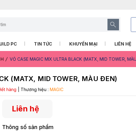
UILD PC
TIN TỨC
KHUYẾN MẠI
LIÊN HỆ
NH
VỎ CASE MAGIC MIX ULTRA BLACK (MATX, MID TOWER, MÀ
CK (MATX, MID TOWER, MÀU ĐEN)
Hết hàng
|
Thương hiệu :
MAGIC
Liên hệ
Thông số sản phẩm