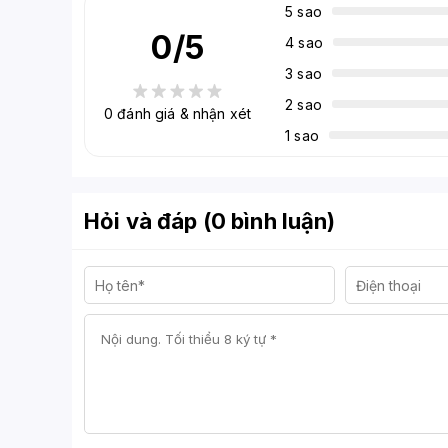
5 sao
0
/5
4 sao
3 sao
2 sao
0
đánh giá & nhận xét
1 sao
Hỏi và đáp (0 bình luận)