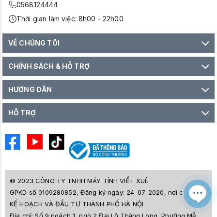
0568124444
Thời gian làm việc: 8h00 - 22h00
VỀ CHÚNG TÔI
CHÍNH SÁCH & HỖ TRỢ
HƯỚNG DẪN
HỖ TRỢ
© 2023 CÔNG TY TNHH MÁY TÍNH VIẾT XUÊ
GPKD số 0109280852, Đăng ký ngày: 24-07-2020, nơi cấp SỞ
M
Z
KẾ HOẠCH VÀ ĐẦU TƯ THÀNH PHỐ HÀ NỘI
L
Địa chỉ:
Số 9 ngách 1, ngõ 2 Đại Lộ Thăng Long, Phường Mễ