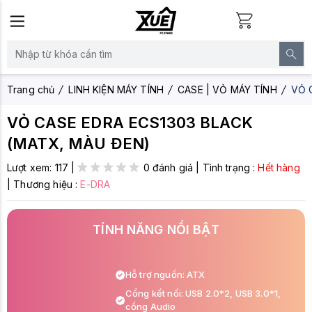
Trang chủ
LINH KIỆN MÁY TÍNH
CASE | VỎ MÁY TÍNH
VỎ 
VỎ CASE EDRA ECS1303 BLACK
(MATX, MÀU ĐEN)
Lượt xem:
117
|
0 đánh giá
|
Tình trạng :
Hết hàng
|
Thương hiệu :
E-DRA
TÍNH NĂNG NỔI BẬT
Hỗ trợ nguồn: ATX
Cổng kết nối: USB 2.0*2, USB 3.0*1,
cổng Audio