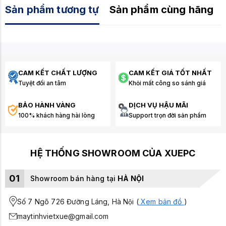
Sản phẩm tương tự
Sản phẩm cùng hãng
CAM KẾT CHẤT LƯỢNG
CAM KẾT GIÁ TỐT NHẤT
Tuyệt đối an tâm
Khỏi mất công so sánh giá
BẢO HÀNH VÀNG
DỊCH VỤ HẬU MÃI
100% khách hàng hài lòng
Support trọn đời sản phẩm
HỆ THỐNG SHOWROOM CỦA XUEPC
01
Showroom bán hàng tại
HÀ NỘI
Số 7 Ngõ 726 Đường Láng, Hà Nội (
Xem bản đồ
)
maytinhvietxue@gmail.com