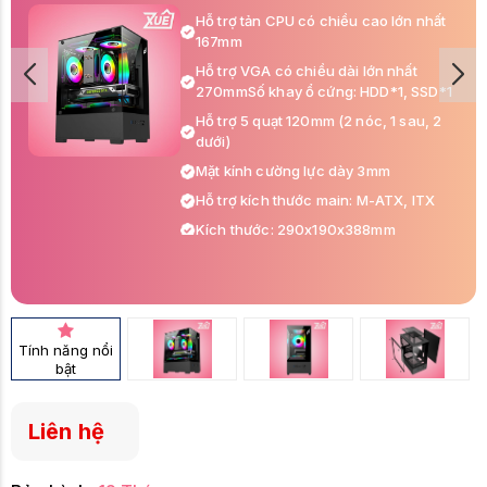
Hỗ trợ tản CPU có chiều cao lớn nhất
167mm
Hỗ trợ VGA có chiều dài lớn nhất
270mmSố khay ổ cứng: HDD*1, SSD*1
Hỗ trợ 5 quạt 120mm (2 nóc, 1 sau, 2
dưới)
Mặt kính cường lực dày 3mm
Hỗ trợ kích thước main: M-ATX, ITX
Kích thước: 290x190x388mm
Kích thước đóng hộp:
418x237x335mm
Cân nặng: 2.5kg, cả hộp 3kg
Tính năng nổi
bật
Liên hệ