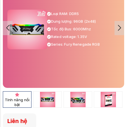
Loại RAM: DDR5
Dung lượng: 96GB (2x48)
Tốc độ Bus: 6000Mhz
Rated voltage: 1.35V
Series: Fury Renegade RGB
Tính năng nổi
bật
Liên hệ