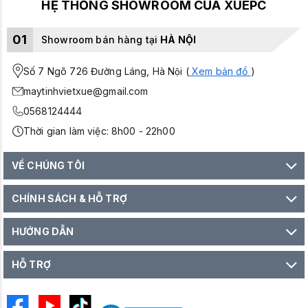
HỆ THỐNG SHOWROOM CỦA XUEPC
01
Showroom bán hàng tại
HÀ NỘI
Số 7 Ngõ 726 Đường Láng, Hà Nội (
Xem bản đồ
)
maytinhvietxue@gmail.com
0568124444
Thời gian làm việc: 8h00 - 22h00
VỀ CHÚNG TÔI
CHÍNH SÁCH & HỖ TRỢ
HƯỚNG DẪN
HỖ TRỢ