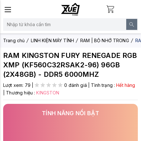
Trang chủ
LINH KIỆN MÁY TÍNH
RAM | BỘ NHỚ TRONG
RA
RAM KINGSTON FURY RENEGADE RGB
XMP (KF560C32RSAK2-96) 96GB
(2X48GB) - DDR5 6000MHZ
Lượt xem:
79
|
0 đánh giá
|
Tình trạng :
Hết hàng
|
Thương hiệu :
KINGSTON
TÍNH NĂNG NỔI BẬT