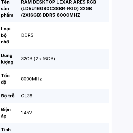
Tên
RAM DESKTOP LEXAR ARES RGB
sản
(LD5U16G80C38BR-RGD) 32GB
phẩm
(2X16GB) DDR5 8000MHZ
Loại
bộ
DDR5
nhớ
Dung
32GB (2 x 16GB)
lượng
Tốc
8000MHz
độ
Độ trễ
CL38
Điện
1.45V
áp
Tính