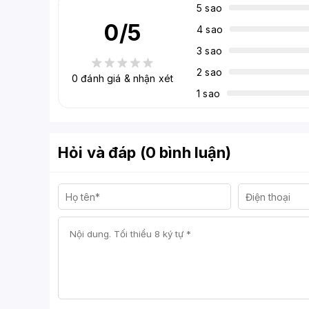
5 sao
0
/5
4 sao
3 sao
2 sao
0
đánh giá & nhận xét
1 sao
Hỏi và đáp (0 bình luận)