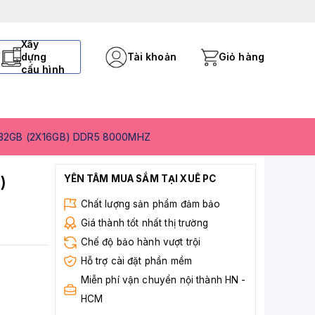
Xây
dựng
Tài khoản
Giỏ hàng
cấu hình
32GB (2X16GB) DDR5 8000MHZ
)
YÊN TÂM MUA SẮM TẠI XUÊ PC
Chất lượng sản phẩm đảm bảo
Giá thành tốt nhất thị trường
Chế độ bảo hành vượt trội
Hỗ trợ cài đặt phần mềm
Miễn phí vận chuyển nội thành HN -
HCM