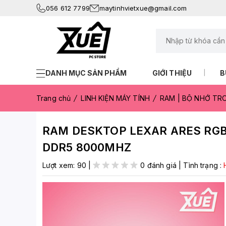
056 612 7799
maytinhvietxue@gmail.com
DANH MỤC SẢN PHẨM
GIỚI THIỆU
B
Trang chủ
LINH KIỆN MÁY TÍNH
RAM | BỘ NHỚ T
RAM DESKTOP LEXAR ARES RGB 
DDR5 8000MHZ
Lượt xem:
90
|
0 đánh giá
|
Tình trạng :