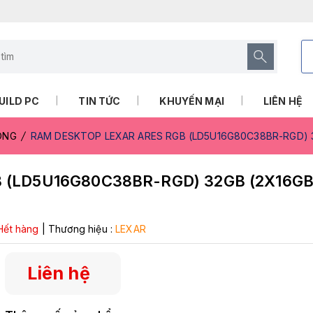
UILD PC
TIN TỨC
KHUYẾN MẠI
LIÊN HỆ
RONG
RAM DESKTOP LEXAR ARES RGB (LD5U16G80C38BR-RGD) 
(LD5U16G80C38BR-RGD) 32GB (2X16GB
Hết hàng
|
Thương hiệu :
LEXAR
Liên hệ