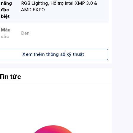
năng
RGB Lighting, Hỗ trợ Intel XMP 3.0 &
đặc
AMD EXPO
biệt
Màu
Đen
sắc
Tản
Có, tích hợp RGB
Xem thêm thông số kỹ thuật
nhiệt
Kích
Tiêu chuẩn cho RAM Desktop có tản
Tin tức
thước
nhiệ