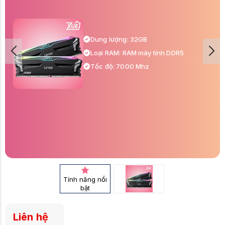
Dung lượng: 32GB
Loại RAM: RAM máy tính DDR5
Tốc độ: 7000 Mhz
Tính năng nổi
bật
Liên hệ