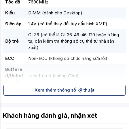
Tốc độ
7600MHz
Kiểu
DIMM (dành cho Desktop)
Điện áp
1.4V (có thể thay đổi tùy cấu hình XMP)
CL36 (có thể là CL36-46-46-120 hoặc tương
Độ trễ
tự, cần kiểm tra thông số cụ thể từ nhà sản
xuất)
ECC
Non-ECC (không có chức năng sửa lỗi)
Buffere
d/Unbuf
Unbuffered (không đệm)
fered
Xem thêm thông số kỹ thuật
Tính
Tản nhiệt nhôm cao cấp, Đèn LED RGB tùy
năng
chỉnh, Hỗ trợ Intel XMP 3.0 và AMD EXPO (để
nổi bật
đạt tốc độ cao nhất)
Khách hàng đánh giá, nhận xét
Màu
Đen (với đèn RGB)
sắc