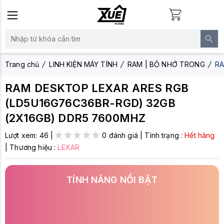
Trang chủ
LINH KIỆN MÁY TÍNH
RAM | BỘ NHỚ TRONG
RA
RAM DESKTOP LEXAR ARES RGB
(LD5U16G76C36BR-RGD) 32GB
(2X16GB) DDR5 7600MHZ
Lượt xem:
46
|
0 đánh giá
|
Tình trạng :
Hết hàng
|
Thương hiệu :
LEXAR
TÍNH NĂNG NỔI BẬT