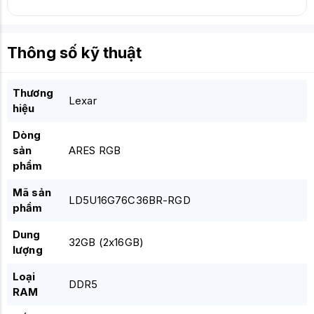
Thông số kỹ thuật
Thương
Lexar
hiệu
Dòng
sản
ARES RGB
phẩm
Mã sản
LD5U16G76C36BR-RGD
phẩm
Dung
32GB (2x16GB)
lượng
Loại
DDR5
RAM