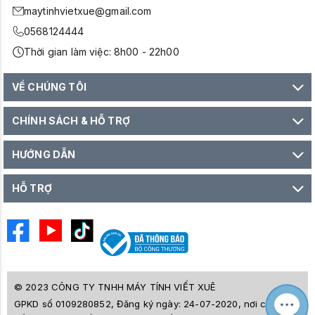
maytinhvietxue@gmail.com
0568124444
Thời gian làm việc: 8h00 - 22h00
VỀ CHÚNG TÔI
CHÍNH SÁCH & HỖ TRỢ
HƯỚNG DẪN
HỖ TRỢ
© 2023 CÔNG TY TNHH MÁY TÍNH VIẾT XUÊ
GPKD số 0109280852, Đăng ký ngày: 24-07-2020, nơi cấp SỞ
M
Z