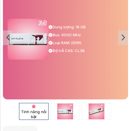
Dung lượng: 16 GB
Bus: 6000 MHz
Loại RAM: DDR5
Độ trễ CAS: CL38
Tính năng nổi
bật