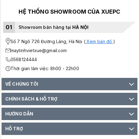
HỆ THỐNG SHOWROOM CỦA XUEPC
01
Showroom bán hàng tại
HÀ NỘI
Số 7 Ngõ 726 Đường Láng, Hà Nội (
Xem bản đồ
)
maytinhvietxue@gmail.com
0568124444
Thời gian làm việc: 8h00 - 22h00
VỀ CHÚNG TÔI
CHÍNH SÁCH & HỖ TRỢ
HƯỚNG DẪN
HỖ TRỢ