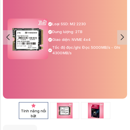
Loại SSD: M2 2230
Dung lượng: 2TB
Giao diện: NVME 4x4
Tốc độ đọc/ghi: Đọc 5000MB/s - Ghi
4300MB/s
Tính năng nổi
bật