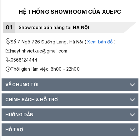
HỆ THỐNG SHOWROOM CỦA XUEPC
01
Showroom bán hàng tại
HÀ NỘI
Số 7 Ngõ 726 Đường Láng, Hà Nội (
Xem bản đồ
)
maytinhvietxue@gmail.com
0568124444
Thời gian làm việc: 8h00 - 22h00
VỀ CHÚNG TÔI
CHÍNH SÁCH & HỖ TRỢ
HƯỚNG DẪN
HỖ TRỢ