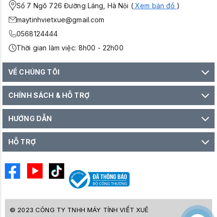
Số 7 Ngõ 726 Đường Láng, Hà Nội (
Xem bản đồ
)
maytinhvietxue@gmail.com
0568124444
Thời gian làm việc: 8h00 - 22h00
VỀ CHÚNG TÔI
CHÍNH SÁCH & HỖ TRỢ
HƯỚNG DẪN
HỖ TRỢ
© 2023 CÔNG TY TNHH MÁY TÍNH VIẾT XUÊ