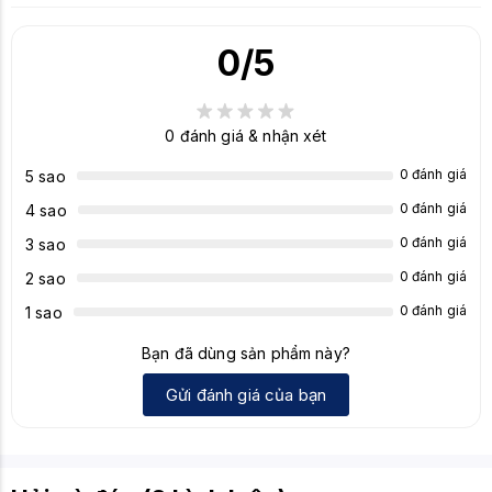
điểm
- Tối ưu cho DirectStorage: Hỗ trợ công nghệ
nổi bật
DirectStorage của Microsoft giúp tăng tốc độ tải
0
/5
game.
- Độ bền cao: Sử dụng chip nhớ V-NAND của
Samsung, đảm bảo độ bền và tuổi thọ của sản
0
đánh giá & nhận xét
phẩm.
0 đánh giá
5 sao
0 đánh giá
4 sao
0 đánh giá
3 sao
0 đánh giá
2 sao
0 đánh giá
1 sao
Bạn đã dùng sản phẩm này?
Gửi đánh giá của bạn