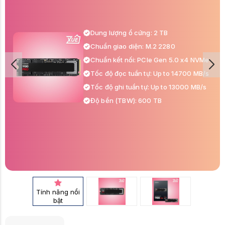
Dung lượng ổ cứng: 2 TB
Chuẩn giao diện: M.2 2280
Chuẩn kết nối: PCIe Gen 5.0 x4 NVMe
Tốc độ đọc tuần tự: Up to 14700 MB/s
Tốc độ ghi tuần tự: Up to 13000 MB/s
Độ bền (TBW): 600 TB
Tính năng nổi
bật