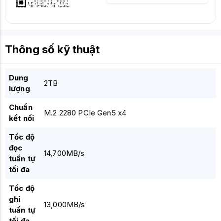
Thông số kỹ thuật
Dung
2TB
lượng
Chuẩn
M.2 2280 PCIe Gen5 x4
kết nối
Tốc độ
đọc
14,700MB/s
tuần tự
tối đa
Tốc độ
ghi
13,000MB/s
tuần tự
tối đa