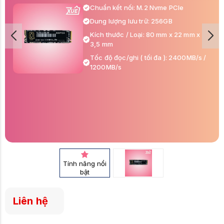
Chuẩn kết nối: M.2 Nvme PCIe
Dung lượng lưu trữ: 256GB
Kích thước / Loại: 80 mm x 22 mm x
3,5 mm
Tốc độ đọc/ghi ( tối đa ): 2400MB/s /
1200MB/s
Tính năng nổi
bật
Liên hệ