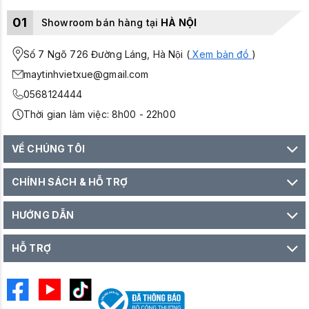
01
Showroom bán hàng tại
HÀ NỘI
Số 7 Ngõ 726 Đường Láng, Hà Nội (
Xem bản đồ
)
maytinhvietxue@gmail.com
0568124444
Thời gian làm việc: 8h00 - 22h00
VỀ CHÚNG TÔI
CHÍNH SÁCH & HỖ TRỢ
HƯỚNG DẪN
HỖ TRỢ