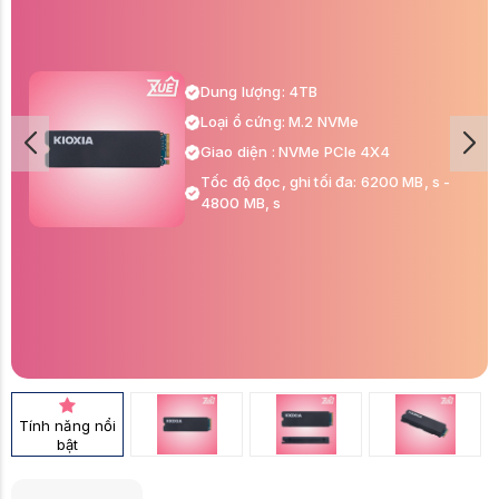
Dung lượng: 4TB
Loại ổ cứng: M.2 NVMe
Giao diện : NVMe PCIe 4X4
Tốc độ đọc, ghi tối đa: 6200 MB, s -
4800 MB, s
Tính năng nổi
bật