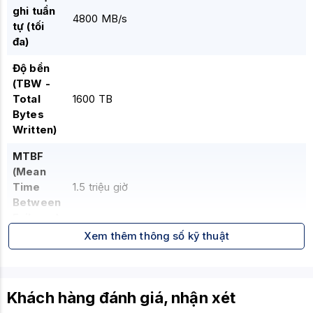
ghi tuần
4800 MB/s
tự (tối
đa)
Độ bền
(TBW -
Total
1600 TB
Bytes
Written)
MTBF
(Mean
Time
1.5 triệu giờ
Between
Failures)
Xem thêm thông số kỹ thuật
Kích
22 x 80 x 15 mm (bao gồm tản nhiệt)
thước
Nhiệt độ
Khách hàng đánh giá, nhận xét
hoạt
0°C đến 70°C