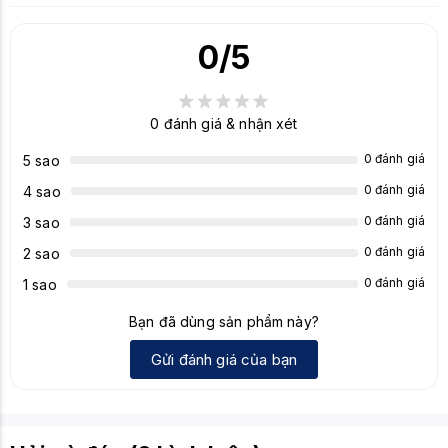
động
Nhiệt độ
0
/5
-40°C đến 85°C
lưu trữ
Tản nhiệt tích hợp giúp duy trì hiệu năng ổn
Tính
0
đánh giá & nhận xét
định, dung lượng cực lớn, phù hợp cho gaming,
năng nổi
sáng tạo nội dung và các ứng dụng đòi hỏi
bật
0 đánh giá
5 sao
không gian lưu trữ và hiệu suất cao.
0 đánh giá
4 sao
0 đánh giá
3 sao
0 đánh giá
2 sao
0 đánh giá
1 sao
Bạn đã dùng sản phẩm này?
Gửi đánh giá của bạn