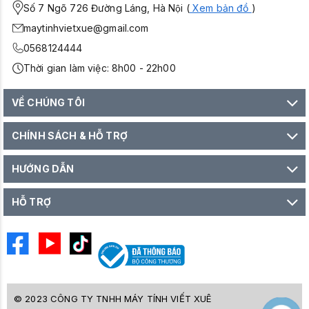
Số 7 Ngõ 726 Đường Láng, Hà Nội (
Xem bản đồ
)
maytinhvietxue@gmail.com
0568124444
Thời gian làm việc: 8h00 - 22h00
VỀ CHÚNG TÔI
CHÍNH SÁCH & HỖ TRỢ
HƯỚNG DẪN
HỖ TRỢ
© 2023 CÔNG TY TNHH MÁY TÍNH VIẾT XUÊ