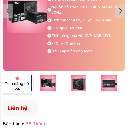
Nguồn đầu vào: 180 - 240V AC 5A 50-
60Hz
Kích thước: ATX/ 165x150x86 mm
Loại quạt: 120mm
Tính năng bảo vệ: OVP, SCB, UVB
PFC : PFC active
Đầu cấp điện cho main:
+ 1x 24pin mainboard
+ 1x 8(4+4 pin) ATX12V, CPU (line 1)
+ 1x 8(4+4 pin) ATX12V, CPU (line 2)
Tính năng nổi
bật
Liên hệ
Bảo hành:
36 Tháng