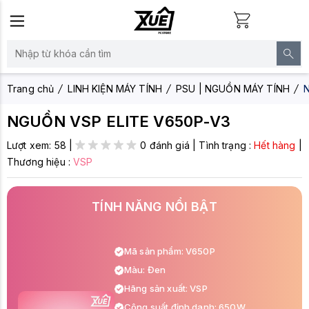
Trang chủ
LINH KIỆN MÁY TÍNH
PSU | NGUỒN MÁY TÍNH
NGUỒN VSP ELITE V650P-V3
Lượt xem:
58
|
0 đánh giá
|
Tình trạng :
Hết hàng
|
Thương hiệu :
VSP
TÍNH NĂNG NỔI BẬT
Mã sản phẩm: V650P
Màu: Đen
Hãng sản xuất: VSP
Công suất định danh: 650W