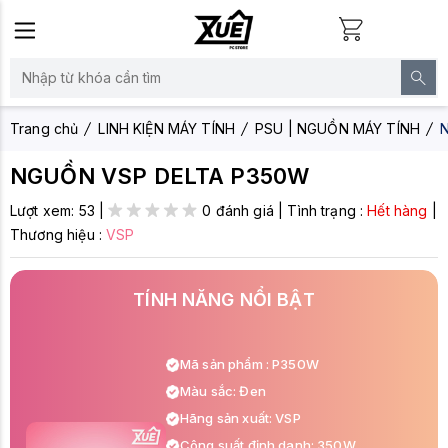
Trang chủ
LINH KIỆN MÁY TÍNH
PSU | NGUỒN MÁY TÍNH
NGUỒN VSP DELTA P350W
Lượt xem:
53
|
0 đánh giá
|
Tình trạng :
Hết hàng
|
Thương hiệu :
VSP
TÍNH NĂNG NỔI BẬT
Mã sản phẩm : P350W
Màu sắc: Đen
Hãng sản xuất: VSP
Công suất định danh: 350W