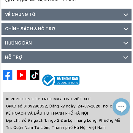
VỀ CHÚNG TÔI
CHÍNH SÁCH & HỖ TRỢ
HƯỚNG DẪN
HỖ TRỢ
© 2023 CÔNG TY TNHH MÁY TÍNH VIẾT XUÊ
GPKD số 0109280852, Đăng ký ngày: 24-07-2020, nơi cấp SỞ
M
Z
KẾ HOẠCH VÀ ĐẦU TƯ THÀNH PHỐ HÀ NỘI
L
Địa chỉ:
Số 9 ngách 1, ngõ 2 Đại Lộ Thăng Long, Phường Mễ
e
a
Trì, Quận Nam Từ Liêm, Thành phố Hà Nội, Việt Nam
i