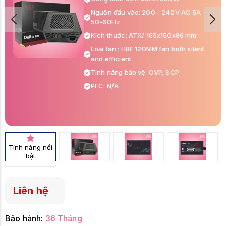
Nguồn đầu vào: 200 - 240V AC 5A
50-60Hz
Kích thước: ATX/ 165x150x86 mm
Loại fan : HBF 120MM fan both silent
and efficient
Tính năng bảo vệ: OVP, SCP
PFC: N/A
Đầu cấp điện cho main: - 1x 24pin
mainboard/ 1x 8(4+4 pin) ATX12V,
CPU
Đầu cấp điện cho hệ thống: 1x 8 pin
(6+2pin) VGA/ 2x Sata/ 2x Molex
Tính năng nổi
bật
Liên hệ
Bảo hành:
36 Tháng