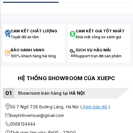
CAM KẾT CHẤT LƯỢNG
CAM KẾT GIÁ TỐT NHẤT
Tuyệt đối an tâm
Khỏi mất công so sánh giá
BẢO HÀNH VÀNG
DỊCH VỤ HẬU MÃI
100% khách hàng hài lòng
Support trọn đời sản phẩm
HỆ THỐNG SHOWROOM CỦA XUEPC
01
Showroom bán hàng tại
HÀ NỘI
Số 7 Ngõ 726 Đường Láng, Hà Nội (
Xem bản đồ
)
maytinhvietxue@gmail.com
0568124444
Thời gian làm việc: 8h00 - 22h00