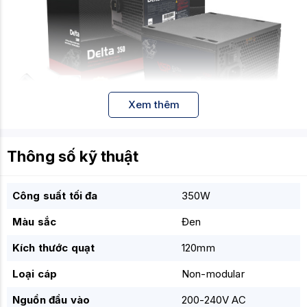
Xem thêm
Thông số kỹ thuật
⚙️ Tính năng & thông số kỹ thuật
Dưới đây là các thông số nổi bật mà mình tìm được từ các
Công suất tối đa
350W
nguồn:
Thuộc tính
Thông 
Màu sắc
Đen
Công suất danh định
350 W
Kích thước quạt
120mm
Điện áp đầu vào
200 – 240 V AC, 5 A, 50-60 Hz
Loại cáp
Non-modular
Kích thước
165 × 150 × 86 mm (ATX form)
Nguồn đầu vào
200-240V AC