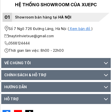
HỆ THỐNG SHOWROOM CỦA XUEPC
01
Showroom bán hàng tại
HÀ NỘI
Số 7 Ngõ 726 Đường Láng, Hà Nội (
Xem bản đồ
)
maytinhvietxue@gmail.com
0568124444
Thời gian làm việc: 8h00 - 22h00
VỀ CHÚNG TÔI
CHÍNH SÁCH & HỖ TRỢ
HƯỚNG DẪN
HỖ TRỢ