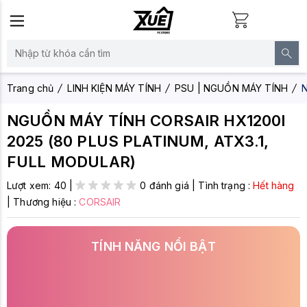
Trang chủ
LINH KIỆN MÁY TÍNH
PSU | NGUỒN MÁY TÍNH
N
NGUỒN MÁY TÍNH CORSAIR HX1200I
2025 (80 PLUS PLATINUM, ATX3.1,
FULL MODULAR)
Lượt xem:
40
|
0 đánh giá
|
Tình trạng :
Hết hàng
|
Thương hiệu :
CORSAIR
TÍNH NĂNG NỔI BẬT