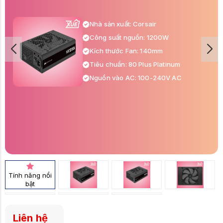
Nhà sản xuất: Corsair
Công suất nguồn: 1200W
Kích thước Fan: 140mm
Tiêu chuẩn: 80 Plus Platinum
Nguồn vào AC: 100-240V AC
Tính năng nổi
bật
Liên hệ