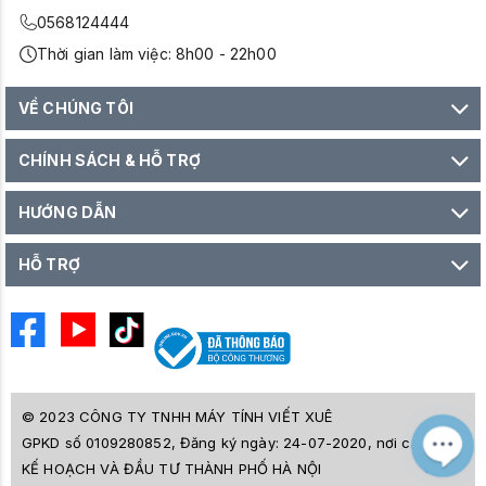
0568124444
Thời gian làm việc: 8h00 - 22h00
VỀ CHÚNG TÔI
CHÍNH SÁCH & HỖ TRỢ
HƯỚNG DẪN
HỖ TRỢ
© 2023 CÔNG TY TNHH MÁY TÍNH VIẾT XUÊ
GPKD số 0109280852, Đăng ký ngày: 24-07-2020, nơi cấp SỞ
M
Z
KẾ HOẠCH VÀ ĐẦU TƯ THÀNH PHỐ HÀ NỘI
L