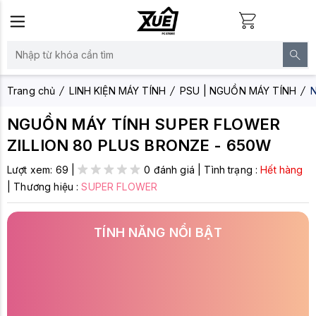
Trang chủ
LINH KIỆN MÁY TÍNH
PSU | NGUỒN MÁY TÍNH
NGUỒN MÁY TÍNH SUPER FLOWER
ZILLION 80 PLUS BRONZE - 650W
Lượt xem:
69
|
0 đánh giá
|
Tình trạng :
Hết hàng
|
Thương hiệu :
SUPER FLOWER
TÍNH NĂNG NỔI BẬT