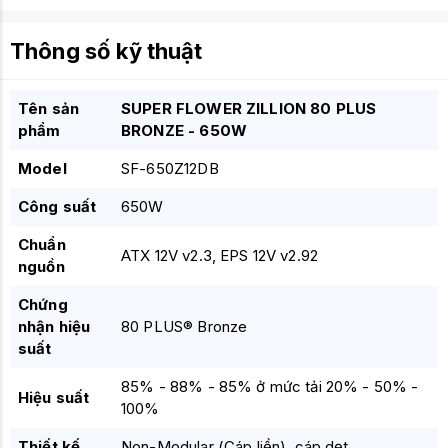
Thông số kỹ thuật
Tên sản
SUPER FLOWER ZILLION 80 PLUS
phẩm
BRONZE - 650W
Model
SF-650Z12DB
Công suất
650W
Chuẩn
ATX 12V v2.3, EPS 12V v2.92
nguồn
Chứng
nhận hiệu
80 PLUS® Bronze
suất
85% - 88% - 85% ở mức tải 20% - 50% -
Hiệu suất
100%
Thiết kế
Non-Modular (Cáp liền), cáp dẹt