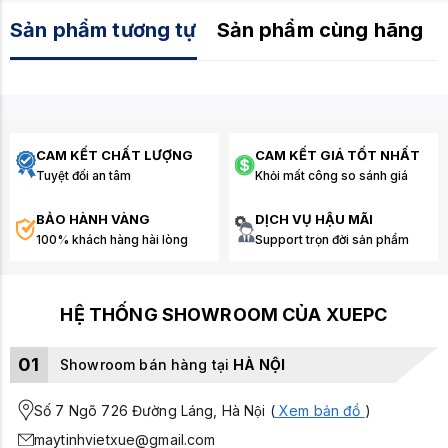
Sản phẩm tương tự
Sản phẩm cùng hãng
CAM KẾT CHẤT LƯỢNG
CAM KẾT GIÁ TỐT NHẤT
Tuyệt đối an tâm
Khỏi mất công so sánh giá
BẢO HÀNH VÀNG
DỊCH VỤ HẬU MÃI
100% khách hàng hài lòng
Support trọn đời sản phẩm
HỆ THỐNG SHOWROOM CỦA XUEPC
01
Showroom bán hàng tại
HÀ NỘI
Số 7 Ngõ 726 Đường Láng, Hà Nội (
Xem bản đồ
)
maytinhvietxue@gmail.com