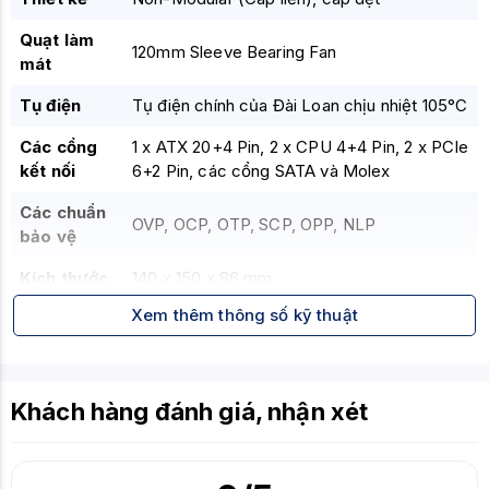
Quạt làm
120mm Sleeve Bearing Fan
mát
Tụ điện
Tụ điện chính của Đài Loan chịu nhiệt 105°C
Các cổng
1 x ATX 20+4 Pin, 2 x CPU 4+4 Pin, 2 x PCIe
kết nối
6+2 Pin, các cổng SATA và Molex
Các chuẩn
OVP, OCP, OTP, SCP, OPP, NLP
bảo vệ
Kích thước
140 x 150 x 86 mm
Xem thêm thông số kỹ thuật
Điện áp
200-240V
đầu vào
Khách hàng đánh giá, nhận xét