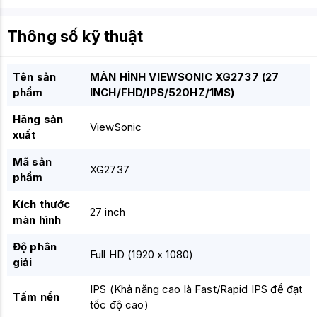
Thông số kỹ thuật
Tên sản
MÀN HÌNH VIEWSONIC XG2737 (27
phẩm
INCH/FHD/IPS/520HZ/1MS)
Hãng sản
ViewSonic
xuất
Mã sản
XG2737
phẩm
Kích thước
27 inch
màn hình
Độ phân
Full HD (1920 x 1080)
giải
IPS (Khả năng cao là Fast/Rapid IPS để đạt
Tấm nền
tốc độ cao)