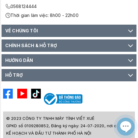
0568124444
Thời gian làm việc: 8h00 - 22h00
VỀ CHÚNG TÔI
CHÍNH SÁCH & HỖ TRỢ
HƯỚNG DẪN
HỖ TRỢ
© 2023 CÔNG TY TNHH MÁY TÍNH VIẾT XUÊ
GPKD số 0109280852, Đăng ký ngày: 24-07-2020, nơi cấp SỞ
M
Z
KẾ HOẠCH VÀ ĐẦU TƯ THÀNH PHỐ HÀ NỘI
L