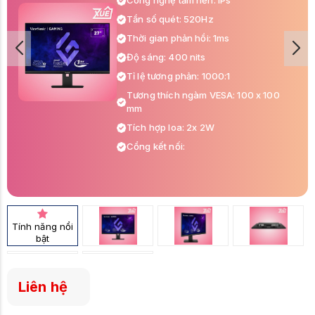
Công nghệ tấm nền: IPs
Tần số quét: 520Hz
Thời gian phản hồi: 1ms
Độ sáng: 400 nits
Tỉ lệ tương phản: 1000:1
Tương thích ngàm VESA: 100 x 100
mm
Tích hợp loa: 2x 2W
Cổng kết nối:
USB 3.2 Type A Down Stream: x2
USB 3.2 Type B Up Stream: x1
3.5mm Audio Out: x1
HDMI 2.1: x2
Tính năng nổi
bật
DisplayPort: x1
Liên hệ