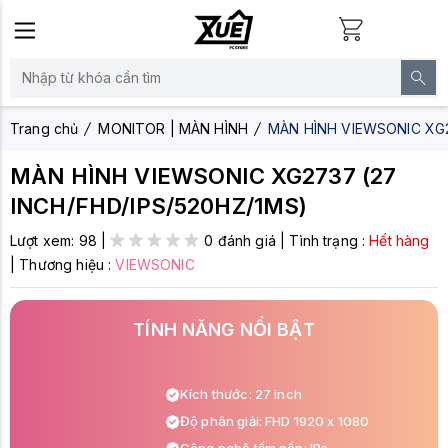
Trang chủ
MONITOR | MÀN HÌNH
MÀN HÌNH VIEWSONIC XG2
MÀN HÌNH VIEWSONIC XG2737 (27
INCH/FHD/IPS/520HZ/1MS)
Lượt xem:
98
|
0 đánh giá
|
Tình trạng :
Hết hàng
|
Thương hiệu :
VIEWSONIC
TÍNH NĂNG NỔI BẬT
Kích thước: 27 inch
Độ phân giải: FHD 1920 x 1080