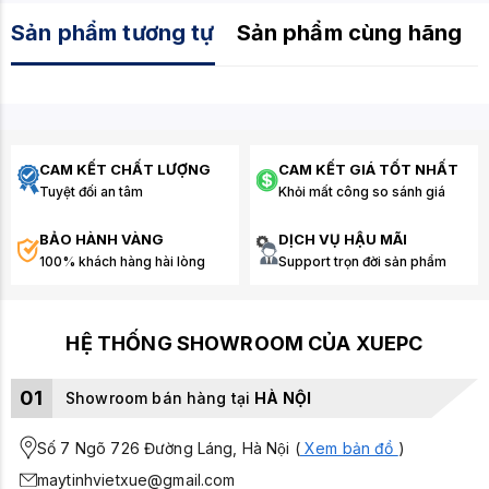
Sản phẩm tương tự
Sản phẩm cùng hãng
CAM KẾT CHẤT LƯỢNG
CAM KẾT GIÁ TỐT NHẤT
Tuyệt đối an tâm
Khỏi mất công so sánh giá
BẢO HÀNH VÀNG
DỊCH VỤ HẬU MÃI
100% khách hàng hài lòng
Support trọn đời sản phẩm
HỆ THỐNG SHOWROOM CỦA XUEPC
01
Showroom bán hàng tại
HÀ NỘI
Số 7 Ngõ 726 Đường Láng, Hà Nội (
Xem bản đồ
)
maytinhvietxue@gmail.com