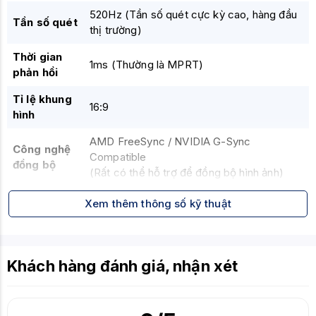
520Hz (Tần số quét cực kỳ cao, hàng đầu
Tần số quét
thị trường)
Thời gian
1ms (Thường là MPRT)
phản hồi
Tỉ lệ khung
16:9
hình
AMD FreeSync / NVIDIA G-Sync
Công nghệ
Compatible
đồng bộ
(Rất có thể hỗ trợ để đồng bộ hình ảnh)
HDMI, DisplayPort
Xem thêm thông số kỹ thuật
Cổng kết
(Cần kiểm tra số lượng và phiên bản cụ
nối
thể)
Tần số quét 520Hz đột phá
Khách hàng đánh giá, nhận xét
Tấm nền IPS cho màu sắc tốt
Tính năng
Thời gian phản hồi cực nhanh
nổi bật
Lý tưởng cho gaming Esports chuyên