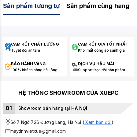
Sản phẩm tương tự
Sản phẩm cùng hãng
CAM KẾT CHẤT LƯỢNG
CAM KẾT GIÁ TỐT NHẤT
Tuyệt đối an tâm
Khỏi mất công so sánh giá
BẢO HÀNH VÀNG
DỊCH VỤ HẬU MÃI
100% khách hàng hài lòng
Support trọn đời sản phẩm
HỆ THỐNG SHOWROOM CỦA XUEPC
01
Showroom bán hàng tại
HÀ NỘI
Số 7 Ngõ 726 Đường Láng, Hà Nội (
Xem bản đồ
)
maytinhvietxue@gmail.com