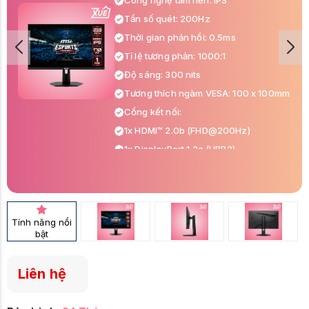
Công nghệ tấm nền: IPS
Tần số quét: 200Hz
Thời gian phản hồi: 0.5ms
Tỉ lệ tương phản: 1000:1
Độ sáng: 300 nits
Tương thích ngàm VESA: 100 x 100mm
Cổng kết nối:
1x HDMI™ 2.0b (FHD@200Hz)
1x DisplayPort 1.2a (HBR2)
1x Audio Out
Tính năng nổi
bật
Liên hệ