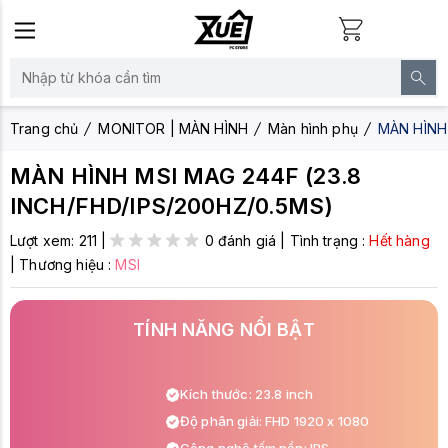
Trang chủ
MONITOR | MÀN HÌNH
Màn hình phụ
MÀN HÌNH 
MÀN HÌNH MSI MAG 244F (23.8
INCH/FHD/IPS/200HZ/0.5MS)
Lượt xem:
211
|
0 đánh giá
|
Tình trạng :
Hết hàng
|
Thương hiệu :
MSI
TÍNH NĂNG NỔI BẬT
Kích thước: 23.8 inch
Độ phân giải: FHD 1920 x 1080