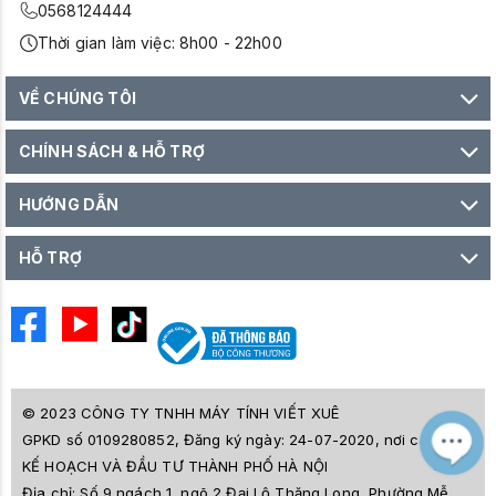
0568124444
Thời gian làm việc: 8h00 - 22h00
VỀ CHÚNG TÔI
CHÍNH SÁCH & HỖ TRỢ
HƯỚNG DẪN
HỖ TRỢ
© 2023 CÔNG TY TNHH MÁY TÍNH VIẾT XUÊ
GPKD số 0109280852, Đăng ký ngày: 24-07-2020, nơi cấp SỞ
M
Z
KẾ HOẠCH VÀ ĐẦU TƯ THÀNH PHỐ HÀ NỘI
L
Địa chỉ:
Số 9 ngách 1, ngõ 2 Đại Lộ Thăng Long, Phường Mễ