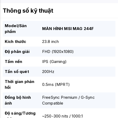
Thông số kỹ thuật
Model/Sản
MÀN HÌNH MSI MAG 244F
phẩm
Kích thước
23.8 inch
Độ phân giải
FHD (1920x1080)
Tấm nền
IPS
(Gaming)
Tần số quét
200Hz
Thời gian phản
0.5ms
(MPRT)
hồi
Đồng bộ hình
FreeSync Premium / G-Sync
ảnh
Compatible
Độ sáng/Tương
~250-300 nits / 1000:1