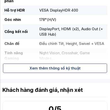
phản
Hỗ trợ HDR
VESA DisplayHDR 400
Góc nhìn
178°(H/V)
DisplayPort, HDMI (x2), Audio Out (+
Cổng kết nối
USB Hub)
Chân đế
Điều chỉnh Tilt, Height, Swivel + VESA
Tính năng
Night Vision, Crosshair, Game
Gaming
Modes...
Xem thêm thông số kỹ thuật
Khách hàng đánh giá, nhận xét
0
/5