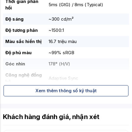
Thời gian phản
5ms (GtG) / 8ms (Typical)
hồi
Độ sáng
~300 cd/m²
Độ tương phản
~1500:1
Màu sắc hiển thị
16.7 triệu màu
Độ phủ màu
~99% sRGB
Góc nhìn
178° (H/V)
Công nghệ đồng
Adaptive Sync
bộ
Xem thêm thông số kỹ thuật
Công nghệ bảo
ComfortView Plus, TÜV Eye Comfort
vệ mắt
HDMI, DisplayPort, VGA,
USB Type-
Cổng kết nối
Khách hàng đánh giá, nhận xét
C
, USB Hub
Tính năng
Nâng hạ, xoay, pivot, KVM cơ bản