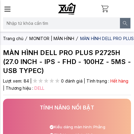
Trang chủ
MONITOR | MÀN HÌNH
MÀN HÌNH DELL PRO PLUS P
MÀN HÌNH DELL PRO PLUS P2725H
(27.0 INCH - IPS - FHD - 100HZ - 5MS -
USB TYPEC)
Lượt xem:
84
|
0 đánh giá
|
Tình trạng :
Hết hàng
|
Thương hiệu :
DELL
TÍNH NĂNG NỔI BẬT
Kiểu dáng màn hình: Phẳng