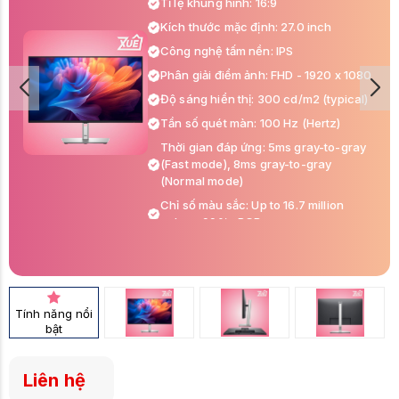
Tỉ lệ khung hình: 16:9
Kích thước mặc định: 27.0 inch
Công nghệ tấm nền: IPS
Phân giải điểm ảnh: FHD - 1920 x 1080
Độ sáng hiển thị: 300 cd/m2 (typical)
Tần số quét màn: 100 Hz (Hertz)
Thời gian đáp ứng: 5ms gray-to-gray
(Fast mode), 8ms gray-to-gray
(Normal mode)
Chỉ số màu sắc: Up to 16.7 million
colors, 99% sRGB
Hỗ trợ tiêu chuẩn: VESA (100 mm x 100
mm), Ficker Free, TÜV Eye Comfort,
chân hỗ trợ nâng hạ xoay dọc màn
Cổng cắm kết nối: 1x HDMI 1.4 (HDCP
Tính năng nổi
1.4) (Supports up to FHD 1920 x 1080
bật
100Hz TMDS as per specified in HDMI
1.4), 1x DP 1.2 (HDCP 1.4), 1x VGA, 1x
USB 3.2 Gen1 Type-B upstream, 3x
Liên hệ
USB 3.2 Gen1 Type-A downstream, 1x