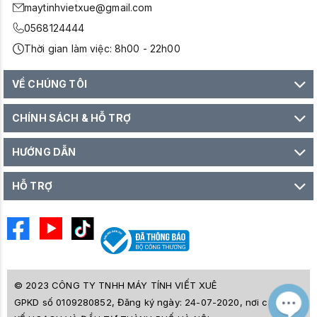
maytinhvietxue@gmail.com
0568124444
Thời gian làm việc: 8h00 - 22h00
VỀ CHÚNG TÔI
CHÍNH SÁCH & HỖ TRỢ
HƯỚNG DẪN
HỖ TRỢ
© 2023 CÔNG TY TNHH MÁY TÍNH VIẾT XUÊ
GPKD số 0109280852, Đăng ký ngày: 24-07-2020, nơi cấp SỞ
M
Z