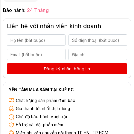
USB 3.2 Gen1 Type-C downstream
with up to 15W PD (data only)
Bảo hành:
24 Tháng
Phụ kiện trong hộp: Dây nguồn, cáp
DP-to-DP , cáp USB 3.2 Gen1 Type A-
Liên hệ với nhân viên kinh doanh
to-B (upstream)
Đăng ký nhận thông tin
YÊN TÂM MUA SẮM TẠI XUÊ PC
Chất lượng sản phẩm đảm bảo
Giá thành tốt nhất thị trường
Chế độ bảo hành vượt trội
Hỗ trợ cài đặt phần mềm
Miễn phí vận chuyển nội thành TP HN- TP HCM