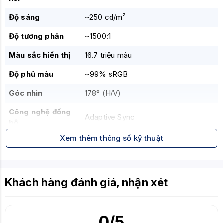
Độ sáng
~250 cd/m²
Độ tương phản
~1500:1
Màu sắc hiển thị
16.7 triệu màu
Độ phủ màu
~99% sRGB
Góc nhìn
178° (H/V)
Công nghệ đồng
Adaptive Sync
bộ
Xem thêm thông số kỹ thuật
Công nghệ bảo
ASUS Eye Care (Flicker-Free, Low
vệ mắt
Blue Light)
Cổng kết nối
HDMI, VGA, Audio Out
Khách hàng đánh giá, nhận xét
VESA
75 x 75 mm
Bề mặt
Chống chói (Anti-glare)
0
/5