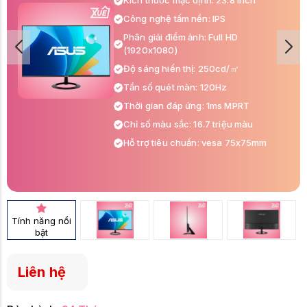
Kích thước mặc định: 23.8 inch
Công nghệ tấm nền: IPS
Phân giải điểm ảnh: Full HD
(1920x1080)
Độ sáng hiển thị: 250cd/㎡
Tần số quét màn: 120Hz
Thời gian đáp ứng: 1ms MPRT
Chỉ số màu sắc: 16.7 triệu màu
Hỗ trợ tiêu chuẩn: vesa 75x75mm
Cổng cắm kết nối: HDMI(v1.4) x 1, VGA
x 1, Earphone Jack : Yes
Phụ kiện trong hộp: Cáp nguồn, Cáp
HDMI
Tính năng nổi
bật
Liên hệ