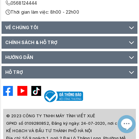
0568124444
Thời gian làm việc: 8h00 - 22h00
VỀ CHÚNG TÔI
CHÍNH SÁCH & HỖ TRỢ
HƯỚNG DẪN
HỖ TRỢ
© 2023 CÔNG TY TNHH MÁY TÍNH VIẾT XUÊ
GPKD số 0109280852, Đăng ký ngày: 24-07-2020, nơi cấp SỞ
M
Z
KẾ HOẠCH VÀ ĐẦU TƯ THÀNH PHỐ HÀ NỘI
L
Địa chỉ:
Số 9 ngách 1, ngõ 2 Đại Lộ Thăng Long, Phường Mễ