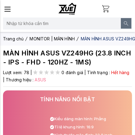
Trang chủ
MONITOR | MÀN HÌNH
MÀN HÌNH ASUS VZ249HG (2
MÀN HÌNH ASUS VZ249HG (23.8 INCH
- IPS - FHD - 120HZ - 1MS)
Lượt xem:
78
|
0 đánh giá
|
Tình trạng :
Hết hàng
|
Thương hiệu :
ASUS
TÍNH NĂNG NỔI BẬT
Kiểu dáng màn hình: Phẳng
Tỉ lệ khung hình: 16:9