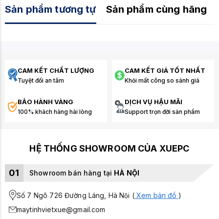
Sản phẩm tương tự
Sản phẩm cùng hãng
CAM KẾT CHẤT LƯỢNG
CAM KẾT GIÁ TỐT NHẤT
Tuyệt đối an tâm
Khỏi mất công so sánh giá
BẢO HÀNH VÀNG
DỊCH VỤ HẬU MÃI
100% khách hàng hài lòng
Support trọn đời sản phẩm
HỆ THỐNG SHOWROOM CỦA XUEPC
01
Showroom bán hàng tại
HÀ NỘI
Số 7 Ngõ 726 Đường Láng, Hà Nội (
Xem bản đồ
)
maytinhvietxue@gmail.com