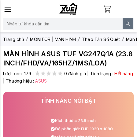
Trang chủ
MONITOR | MÀN HÌNH
Theo Tần Số Quét
Màn 
MÀN HÌNH ASUS TUF VG247Q1A (23.8
INCH/FHD/VA/165HZ/1MS/LOA)
Lượt xem:
179
|
0 đánh giá
|
Tình trạng :
Hết hàng
|
Thương hiệu :
ASUS
TÍNH NĂNG NỔI BẬT
Kích thước: 23.8 inch
Độ phân giải: FHD 1920 x 1080