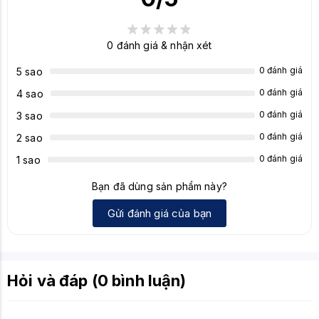
Loa tích hợp
Có (2W x 2 Stereo RMS)
0
đánh giá & nhận xét
Thiết kế viền
Viền mỏng
0 đánh giá
5 sao
Chân đế
Có thể điều chỉnh độ nghiêng (Tilt)
0 đánh giá
4 sao
Treo tường
Có (Chuẩn VESA 100x100 mm)
0 đánh giá
3 sao
Công nghệ
Flicker-Free Technology, Low Blue Light
0 đánh giá
2 sao
bảo vệ mắt
Technology
0 đánh giá
1 sao
Công nghệ
GamePlus, GameVisual, Shadow Boost,
Bạn đã dùng sản phẩm này?
ASUS độc
Extreme Low Motion Blur (ELMB)
quyền
Gửi đánh giá của bạn
Hỏi và đáp (0 bình luận)