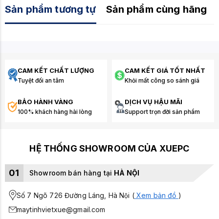
Sản phẩm tương tự
Sản phẩm cùng hãng
CAM KẾT CHẤT LƯỢNG
CAM KẾT GIÁ TỐT NHẤT
Tuyệt đối an tâm
Khỏi mất công so sánh giá
BẢO HÀNH VÀNG
DỊCH VỤ HẬU MÃI
100% khách hàng hài lòng
Support trọn đời sản phẩm
HỆ THỐNG SHOWROOM CỦA XUEPC
01
Showroom bán hàng tại
HÀ NỘI
Số 7 Ngõ 726 Đường Láng, Hà Nội (
Xem bản đồ
)
maytinhvietxue@gmail.com