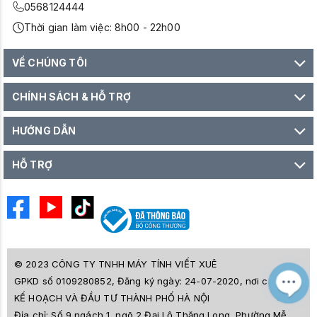
0568124444
Thời gian làm việc: 8h00 - 22h00
VỀ CHÚNG TÔI
CHÍNH SÁCH & HỖ TRỢ
HƯỚNG DẪN
HỖ TRỢ
© 2023 CÔNG TY TNHH MÁY TÍNH VIẾT XUÊ
GPKD số 0109280852, Đăng ký ngày: 24-07-2020, nơi cấp SỞ
M
Z
KẾ HOẠCH VÀ ĐẦU TƯ THÀNH PHỐ HÀ NỘI
L
Địa chỉ:
Số 9 ngách 1, ngõ 2 Đại Lộ Thăng Long, Phường Mễ