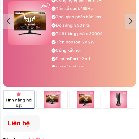
Công nghệ tấm nền: VA
Tần số quét: 165Hz
Thời gian phản hồi: 1ms
Độ sáng: 350 nits
Tỉ lệ tương phản: 3000:1
Tích hợp loa: 2x 2W
Cổng kết nối:
DisplayPort 1.2 x 1
HDMI(v1.4) x 2
Earphone Jack x1
Tính năng nổi
bật
Liên hệ