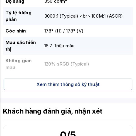
Độ sáng
350 cd/m²
Tỷ lệ tương
3000:1 (Typical)
<br>
100M:1 (ASCR)
phản
Góc nhìn
178° (H) / 178° (V)
Màu sắc hiển
16.7 Triệu màu
thị
Không gian
120% sRGB (Typical)
màu
2 x HDMI (v1.4)
<br>
1 x DisplayPort
Cổng kết nối
Xem thêm thông số kỹ thuật
(v1.2)
<br>
Jack 3.5mm Audio Out
Tính năng
Adaptive-Sync (Hỗ trợ FreeSync
đồng bộ hóa
Premium)
Khách hàng đánh giá, nhận xét
Không hỗ trợ HDR (Hoặc chỉ hỗ trợ cơ
HDR
bản)
0
/5
Đèn nền
LED