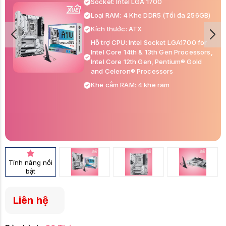
Socket: Intel LGA 1700
Loại RAM: 4 Khe DDR5 (Tối đa 256GB)
Kích thước: ATX
Hỗ trợ CPU: Intel Socket LGA1700 for
Intel Core 14th & 13th Gen Processors,
Intel Core 12th Gen, Pentium® Gold
and Celeron® Processors
Khe cắm RAM: 4 khe ram
Tính năng nổi
bật
Liên hệ