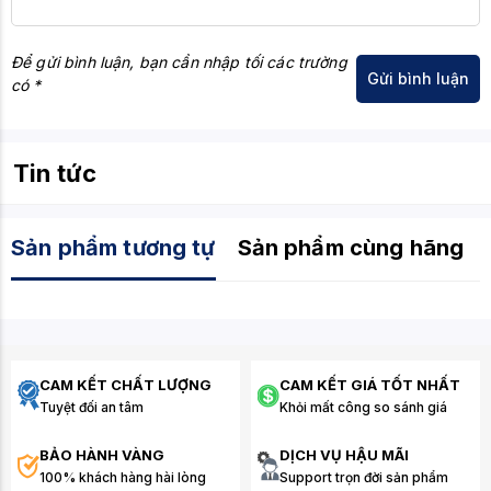
Hỗ trợ
Intel Core thế hệ thứ 12, 13 và 14
CPU
Để gửi bình luận, bạn cần nhập tối các trường
có *
Tin tức
Sản phẩm tương tự
Sản phẩm cùng hãng
CAM KẾT CHẤT LƯỢNG
CAM KẾT GIÁ TỐT NHẤT
Tuyệt đối an tâm
Khỏi mất công so sánh giá
BẢO HÀNH VÀNG
DỊCH VỤ HẬU MÃI
100% khách hàng hài lòng
Support trọn đời sản phẩm