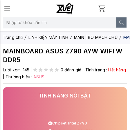
Trang chủ
LINH KIỆN MÁY TÍNH
MAIN | BO MẠCH CHỦ
MA
MAINBOARD ASUS Z790 AYW WIFI W
DDR5
Lượt xem:
145
|
0 đánh giá
|
Tình trạng :
Hết hàng
|
Thương hiệu :
ASUS
TÍNH NĂNG NỔI BẬT
Chipset: Intel Z790