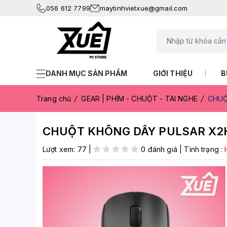
056 612 7799
maytinhvietxue@gmail.com
DANH MỤC SẢN PHẨM
GIỚI THIỆU
B
Trang chủ
GEAR | PHÍM - CHUỘT - TAI NGHE
CHUỘ
CHUỘT KHÔNG DÂY PULSAR X2H
Lượt xem:
77
|
0 đánh giá
|
Tình trạng :