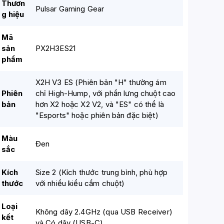
Thươn
Pulsar Gaming Gear
g hiệu
Mã
sản
PX2H3ES21
phẩm
X2H V3 ES (Phiên bản "H" thường ám
Phiên
chỉ High-Hump, với phần lưng chuột cao
bản
hơn X2 hoặc X2 V2, và "ES" có thể là
"Esports" hoặc phiên bản đặc biệt)
Màu
Đen
sắc
Kích
Size 2 (Kích thước trung bình, phù hợp
thước
với nhiều kiểu cầm chuột)
Loại
Không dây 2.4GHz (qua USB Receiver)
kết
và Có dây (USB-C)