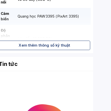
nối
Cảm
Quang học PAW3395 (PixArt 3395)
biến
Độ
phân
Lên đến 26.000 DPI
giải
Xem thêm thông số kỹ thuật
(DPI)
Tốc
Tin tức
độ
650 IPS (inch mỗi giây)
theo
dõi
Gia
50G
tốc
Số nút
lập
5 nút