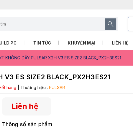
UILD PC
TIN TỨC
KHUYẾN MẠI
LIÊN HỆ
T KHÔNG DÂY PULSAR X2H V3 ES SIZE2 BLACK_PX2H3ES21
 V3 ES SIZE2 BLACK_PX2H3ES21
Hết hàng
|
Thương hiệu :
PULSAR
Liên hệ
Thông số sản phẩm