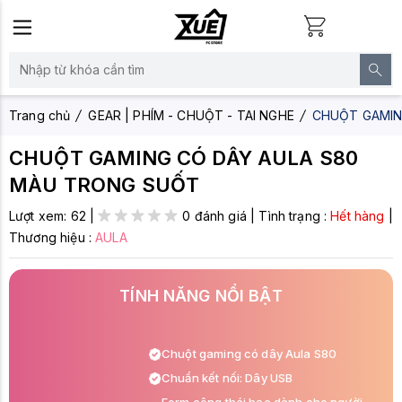
Trang chủ
GEAR | PHÍM - CHUỘT - TAI NGHE
CHUỘT GAMIN
CHUỘT GAMING CÓ DÂY AULA S80
MÀU TRONG SUỐT
Lượt xem:
62
|
0 đánh giá
|
Tình trạng :
Hết hàng
|
Thương hiệu :
AULA
TÍNH NĂNG NỔI BẬT
Chuột gaming có dây Aula S80
Chuẩn kết nối: Dây USB