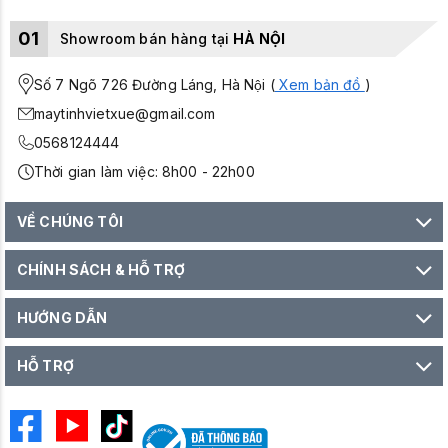
01
Showroom bán hàng tại
HÀ NỘI
Số 7 Ngõ 726 Đường Láng, Hà Nội (
Xem bản đồ
)
maytinhvietxue@gmail.com
0568124444
Thời gian làm việc: 8h00 - 22h00
VỀ CHÚNG TÔI
CHÍNH SÁCH & HỖ TRỢ
HƯỚNG DẪN
HỖ TRỢ