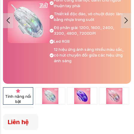
Form công thái học dành cho người
thuận tay phải
Thiết kế độc đáo, vỏ chuột được làm
bằng nhựa trong suôt
Độ phân giải: 1200, 1600, 2400,
3200, 4800, 7200DPI
Led RGB
12 hiệu ứng ánh sáng nhiều màu sắc,
có nút chuyển đổi giữa các hiệu ứng
ánh sáng
Tính năng nổi
bật
Liên hệ