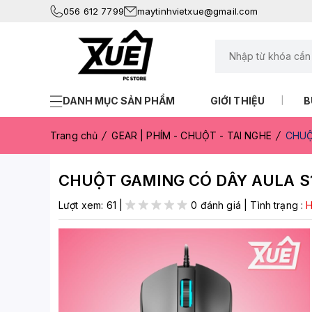
056 612 7799
maytinhvietxue@gmail.com
DANH MỤC SẢN PHẨM
GIỚI THIỆU
B
Trang chủ
GEAR | PHÍM - CHUỘT - TAI NGHE
CHUỘ
CHUỘT GAMING CÓ DÂY AULA S
Lượt xem:
61
|
0 đánh giá
|
Tình trạng :
H