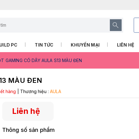
UILD PC
TIN TỨC
KHUYẾN MẠI
LIÊN HỆ
T GAMING CÓ DÂY AULA S13 MÀU ĐEN
13 MÀU ĐEN
ết hàng
|
Thương hiệu :
AULA
Liên hệ
Thông số sản phẩm