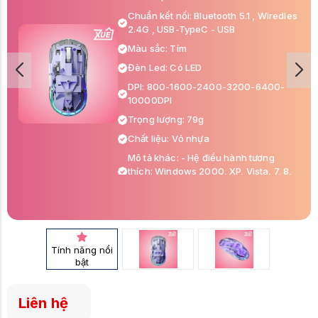
Chuẩn kết nối: Bluetooth 5.1 , Wiredles
2.4G , USB-TypeC - USB
Màu sắc: Tím
Đèn Led: Có LED
DPI: 800-1600-2400-3200-6400-
10000DPI
Trọng lượng: 79g
Chất liệu: Vỏ nhựa
Mô tả khác: - Hệ điều hành tương
thích: Windows 2000, XP, Vista, 7, 8,
10,Linux,MAC,iOS,Android
Tính năng nổi
bật
Liên hệ