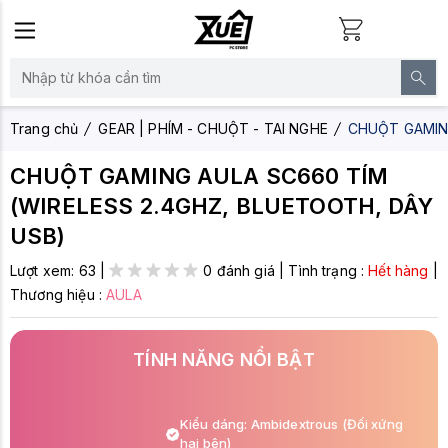
Trang chủ
GEAR | PHÍM - CHUỘT - TAI NGHE
CHUỘT GAMING
CHUỘT GAMING AULA SC660 TÍM
(WIRELESS 2.4GHZ, BLUETOOTH, DÂY
USB)
Lượt xem:
63
|
0 đánh giá
|
Tình trạng :
Hết hàng
|
Thương hiệu :
AULA
TÍNH NĂNG NỔI BẬT
Kiểu dáng: Ambidextrous (Đối xứng
hai bên)