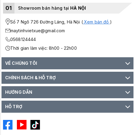
01
Showroom bán hàng tại
HÀ NỘI
Số 7 Ngõ 726 Đường Láng, Hà Nội (
Xem bản đồ
)
maytinhvietxue@gmail.com
0568124444
Thời gian làm việc: 8h00 - 22h00
VỀ CHÚNG TÔI
CHÍNH SÁCH & HỖ TRỢ
HƯỚNG DẪN
HỖ TRỢ