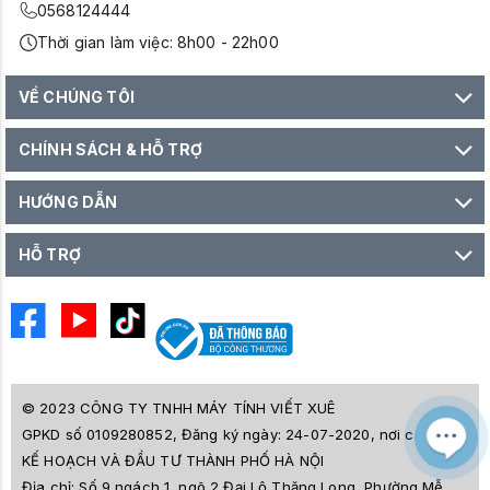
0568124444
Thời gian làm việc: 8h00 - 22h00
VỀ CHÚNG TÔI
CHÍNH SÁCH & HỖ TRỢ
HƯỚNG DẪN
HỖ TRỢ
© 2023 CÔNG TY TNHH MÁY TÍNH VIẾT XUÊ
GPKD số 0109280852, Đăng ký ngày: 24-07-2020, nơi cấp SỞ
M
Z
KẾ HOẠCH VÀ ĐẦU TƯ THÀNH PHỐ HÀ NỘI
L
Địa chỉ:
Số 9 ngách 1, ngõ 2 Đại Lộ Thăng Long, Phường Mễ