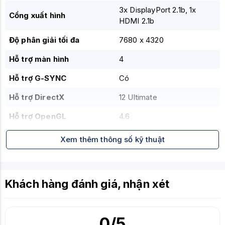
3x DisplayPort 2.1b, 1x
Cổng xuất hình
HDMI 2.1b
Độ phân giải tối đa
7680 x 4320
Hỗ trợ màn hình
4
Hỗ trợ G-SYNC
Có
Hỗ trợ DirectX
12 Ultimate
Hỗ trợ OpenGL
4.6
Công suất tiêu thụ
180W
Xem thêm thông số kỹ thuật
Nguồn đề nghị
600W
Kích thước
300 x 125 x 44 mm
Khách hàng đánh giá, nhận xét
0
/5