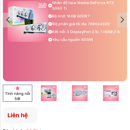
Nhân đồ họa: Nvidia GeForce RTX
5060 Ti
Bộ nhớ: 16GB GDDR7
Độ phân giải tối đa: 7680x4320
Kết nối: 3 DisplayPort 2.1b, 1 HDMI 2.1b
Yêu cầu nguồn: 600W
Tính năng nổi
bật
Liên hệ