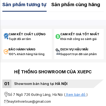
Sản phẩm tương tự
Sản phẩm cùng hãng
CAM KẾT CHẤT LƯỢNG
CAM KẾT GIÁ TỐT NHẤT
Tuyệt đối an tâm
Khỏi mất công so sánh giá
BẢO HÀNH VÀNG
DỊCH VỤ HẬU MÃI
100% khách hàng hài lòng
Support trọn đời sản phẩm
HỆ THỐNG SHOWROOM CỦA XUEPC
01
Showroom bán hàng tại
HÀ NỘI
Số 7 Ngõ 726 Đường Láng, Hà Nội (
Xem bản đồ
)
maytinhvietxue@gmail.com