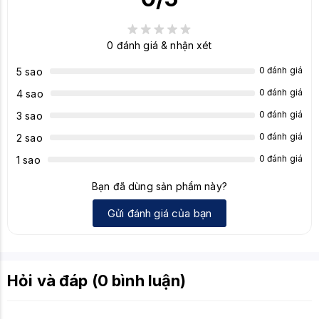
Tản nhiệt hiệu quả cao của dòng Gaming
Zero Frozr (quạt dừng khi nhiệt độ thấp)
Tính năng nổi
Backplate chắc chắn
bật
0
đánh giá & nhận xét
LED RGB
Hiệu năng OC cao.
0 đánh giá
5 sao
Game thủ/người dùng cần hiệu năng tốt
0 đánh giá
4 sao
trong phân khúc 5060
Đối tượng sử
0 đánh giá
3 sao
Tản nhiệt mạnh mẽ
dụng
0 đánh giá
2 sao
Và thiết kế có tính thẩm mỹ cao (LED
RGB).
0 đánh giá
1 sao
Bạn đã dùng sản phẩm này?
Gửi đánh giá của bạn
Hỏi và đáp (0 bình luận)