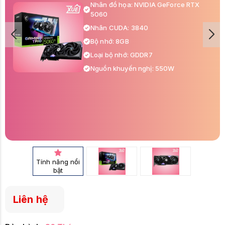
Nhân đồ họa: NVIDIA GeForce RTX
5060
Nhân CUDA: 3840
Bộ nhớ: 8GB
Loại bộ nhớ: GDDR7
Nguồn khuyến nghị: 550W
Tính năng nổi
bật
Liên hệ