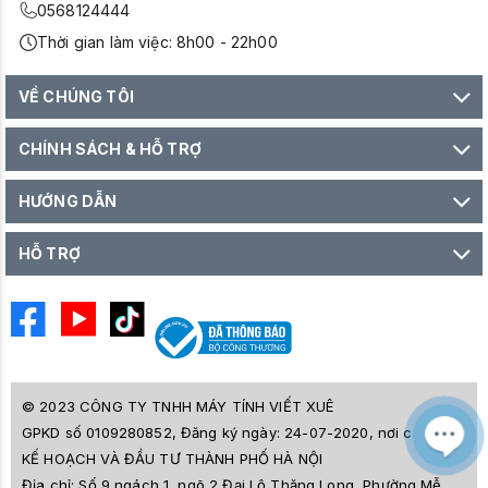
0568124444
Thời gian làm việc: 8h00 - 22h00
VỀ CHÚNG TÔI
CHÍNH SÁCH & HỖ TRỢ
HƯỚNG DẪN
HỖ TRỢ
© 2023 CÔNG TY TNHH MÁY TÍNH VIẾT XUÊ
GPKD số 0109280852, Đăng ký ngày: 24-07-2020, nơi cấp SỞ
M
Z
KẾ HOẠCH VÀ ĐẦU TƯ THÀNH PHỐ HÀ NỘI
L
Địa chỉ:
Số 9 ngách 1, ngõ 2 Đại Lộ Thăng Long, Phường Mễ