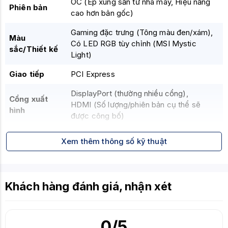
OC (Ép xung sẵn từ nhà máy,
Hiệu năng
Phiên bản
cao hơn bản gốc)
Gaming đặc trưng (Tông màu đen/xám),
Màu
Có LED RGB tùy chỉnh (MSI Mystic
sắc/Thiết kế
Light)
Giao tiếp
PCI Express
DisplayPort (thường nhiều cổng),
Cổng xuất
HDMI (Số lượng/phiên bản cụ thể sẽ
hình
được công bố)
Kết nối nguồn
Thường là 1x 8-pin PCIe hoặc tương
Xem thêm thông số kỹ thuật
phụ
đương
Ray Tracing & DLSS thế hệ mới
NVIDIA Reflex
Công nghệ hỗ
Khách hàng đánh giá, nhận xét
NVIDIA Broadcast
trợ
NVIDIA NVENC Encoder (Thế hệ mới)
G-SYNC, v.v.
0
/5