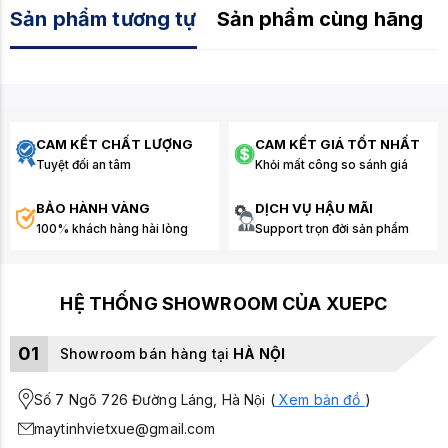
Sản phẩm tương tự
Sản phẩm cùng hãng
CAM KẾT CHẤT LƯỢNG
CAM KẾT GIÁ TỐT NHẤT
Tuyệt đối an tâm
Khỏi mất công so sánh giá
BẢO HÀNH VÀNG
DỊCH VỤ HẬU MÃI
100% khách hàng hài lòng
Support trọn đời sản phẩm
HỆ THỐNG SHOWROOM CỦA XUEPC
01
Showroom bán hàng tại
HÀ NỘI
Số 7 Ngõ 726 Đường Láng, Hà Nội (
Xem bản đồ
)
maytinhvietxue@gmail.com