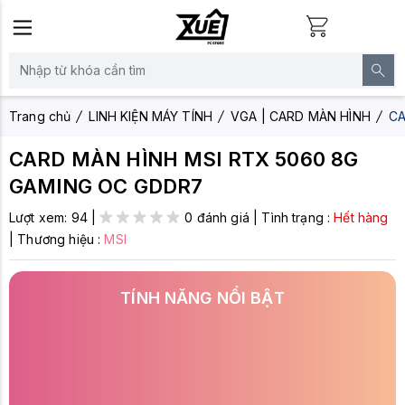
Trang chủ
LINH KIỆN MÁY TÍNH
VGA | CARD MÀN HÌNH
CA
CARD MÀN HÌNH MSI RTX 5060 8G
GAMING OC GDDR7
Lượt xem:
94
|
0 đánh giá
|
Tình trạng :
Hết hàng
|
Thương hiệu :
MSI
TÍNH NĂNG NỔI BẬT