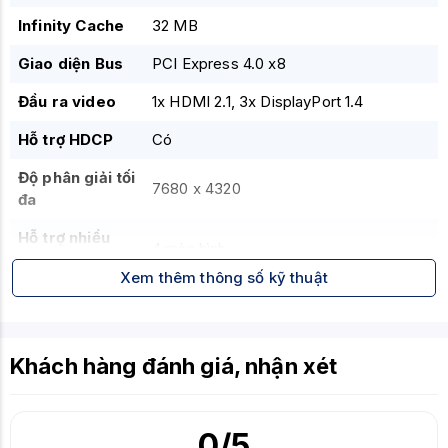
Infinity Cache
32 MB
Giao diện Bus
PCI Express 4.0 x8
Đầu ra video
1x HDMI 2.1, 3x DisplayPort 1.4
Hỗ trợ HDCP
Có
Độ phân giải tối
7680 x 4320
đa
Hỗ trợ nhiều
4 màn hình
màn hình
Xem thêm thông số kỹ thuật
Kích thước
269 x 132 x 41 mm
Card
Nguồn điện đề
Khách hàng đánh giá, nhận xét
600W
nghị
Cổng cấp
2x 8-pin
0
/5
nguồn phụ