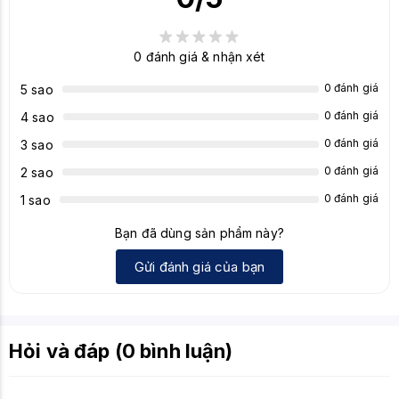
Tính năng nổi
Quạt làm mát Axial, Backplate kim loại,
bật
Polychrome SYNC
0
đánh giá & nhận xét
Hệ điều hành
Windows 10/11 64-bit
0 đánh giá
5 sao
hỗ trợ
0 đánh giá
4 sao
0 đánh giá
3 sao
0 đánh giá
2 sao
0 đánh giá
1 sao
Bạn đã dùng sản phẩm này?
Gửi đánh giá của bạn
Hỏi và đáp (0 bình luận)