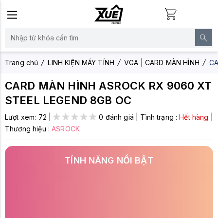
Trang chủ
LINH KIỆN MÁY TÍNH
VGA | CARD MÀN HÌNH
CA
CARD MÀN HÌNH ASROCK RX 9060 XT
STEEL LEGEND 8GB OC
Lượt xem:
72
|
0 đánh giá
|
Tình trạng :
Hết hàng
|
Thương hiệu :
ASROCK
TÍNH NĂNG NỔI BẬT