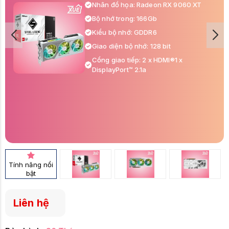
Nhân đồ họa: Radeon RX 9060 XT
Bộ nhớ trong: 166Gb
Kiểu bộ nhớ: GDDR6
Giao diện bộ nhớ: 128 bit
Cổng giao tiếp: 2 x HDMI®1 x
DisplayPort™ 2.1a
Tính năng nổi
bật
Liên hệ