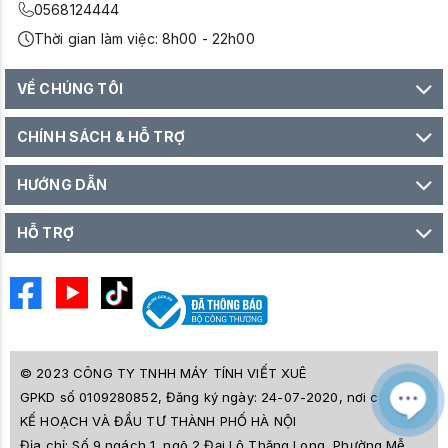
0568124444
Thời gian làm việc: 8h00 - 22h00
VỀ CHÚNG TÔI
CHÍNH SÁCH & HỖ TRỢ
HƯỚNG DẪN
HỖ TRỢ
© 2023 CÔNG TY TNHH MÁY TÍNH VIẾT XUÊ
GPKD số 0109280852, Đăng ký ngày: 24-07-2020, nơi cấp SỞ
M
Z
KẾ HOẠCH VÀ ĐẦU TƯ THÀNH PHỐ HÀ NỘI
L
Địa chỉ:
Số 9 ngách 1, ngõ 2 Đại Lộ Thăng Long, Phường Mễ