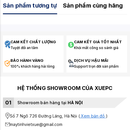
Sản phẩm tương tự
Sản phẩm cùng hãng
CAM KẾT CHẤT LƯỢNG
CAM KẾT GIÁ TỐT NHẤT
Tuyệt đối an tâm
Khỏi mất công so sánh giá
BẢO HÀNH VÀNG
DỊCH VỤ HẬU MÃI
100% khách hàng hài lòng
Support trọn đời sản phẩm
HỆ THỐNG SHOWROOM CỦA XUEPC
01
Showroom bán hàng tại
HÀ NỘI
Số 7 Ngõ 726 Đường Láng, Hà Nội (
Xem bản đồ
)
maytinhvietxue@gmail.com