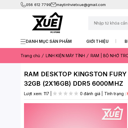
056 612 7799
maytinhvietxue@gmail.com
DANH MỤC SẢN PHẨM
GIỚI THIỆU
B
Trang chủ
LINH KIỆN MÁY TÍNH
RAM | BỘ NHỚ T
RAM DESKTOP KINGSTON FURY 
32GB (2X16GB) DDR5 6000MHZ
Lượt xem:
117
|
0 đánh giá
|
Tình trạng :