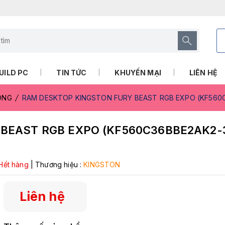
UILD PC
TIN TỨC
KHUYẾN MẠI
LIÊN HỆ
RONG
RAM DESKTOP KINGSTON FURY BEAST RGB EXPO (KF560C
BEAST RGB EXPO (KF560C36BBE2AK2-
Hết hàng
|
Thương hiệu :
KINGSTON
Liên hệ