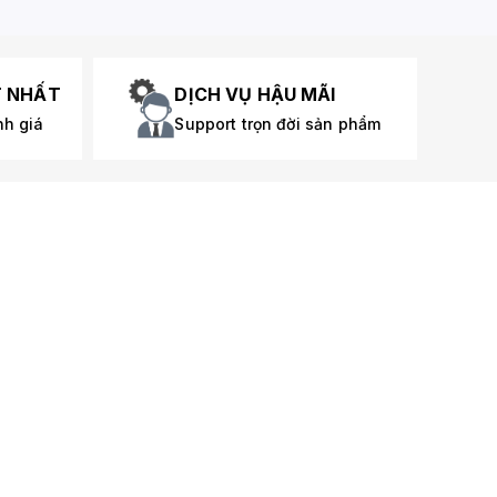
T NHẤT
DỊCH VỤ HẬU MÃI
nh giá
Support trọn đời sản phẩm