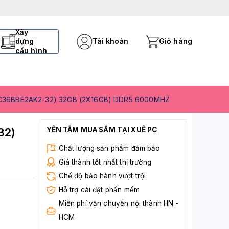
Xây
dựng
Tài khoản
Giỏ hàng
cấu hình
36BBE2AK2-32) 32GB (2X16GB) DDR5 6000MHZ
32)
YÊN TÂM MUA SẮM TẠI XUÊ PC
Chất lượng sản phẩm đảm bảo
Giá thành tốt nhất thị trường
Chế độ bảo hành vượt trội
Hỗ trợ cài đặt phần mềm
Miễn phí vận chuyển nội thành HN -
HCM