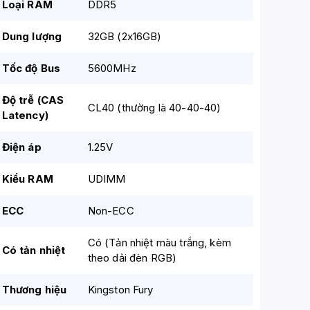
Loại RAM
DDR5
Dung lượng
32GB (2x16GB)
Tốc độ Bus
5600MHz
Độ trễ (CAS
CL40 (thường là 40-40-40)
Latency)
Điện áp
1.25V
Kiểu RAM
UDIMM
ECC
Non-ECC
Có (Tản nhiệt màu trắng, kèm
Có tản nhiệt
theo dải đèn RGB)
Thương hiệu
Kingston Fury