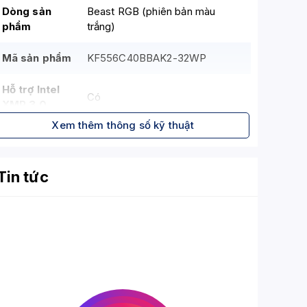
Dòng sản
Beast RGB (phiên bản màu
phẩm
trắng)
Mã sản phẩm
KF556C40BBAK2-32WP
Hỗ trợ Intel
Có
XMP 3.0
Xem thêm thông số kỹ thuật
Mục đích sử
Máy tính để bàn (Desktop)
dụng
Tin tức