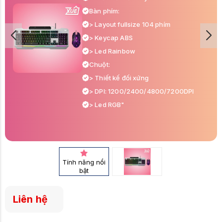
Bàn phím:
> Layout fullsize 104 phím
> Keycap ABS
> Led Rainbow
Chuột:
> Thiết kế đối xứng
> DPI: 1200/2400/4800/7200DPI
> Led RGB"
Tính năng nổi
bật
Liên hệ