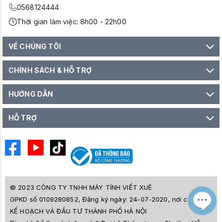
0568124444
Thời gian làm việc: 8h00 - 22h00
VỀ CHÚNG TÔI
CHÍNH SÁCH & HỖ TRỢ
HƯỚNG DẪN
HỖ TRỢ
© 2023 CÔNG TY TNHH MÁY TÍNH VIẾT XUÊ
GPKD số 0109280852, Đăng ký ngày: 24-07-2020, nơi cấp SỞ
M
Z
KẾ HOẠCH VÀ ĐẦU TƯ THÀNH PHỐ HÀ NỘI
L