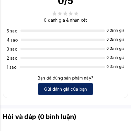
0
/5
Số nút
4 nút (Trái, phải, cuộn, nút chỉnh DPI)
0
đánh giá & nhận xét
Đèn nền
LED 7 màu tự thay đổi
0 đánh giá
5 sao
Ergonomic, cầm vừa tay, phù hợp cho cả
Thiết kế
người thuận tay trái và phải
0 đánh giá
4 sao
0 đánh giá
3 sao
Chiều dài
Khoảng 1.6 m
cáp
0 đánh giá
2 sao
0 đánh giá
1 sao
Bạn đã dùng sản phẩm này?
Gửi đánh giá của bạn
Hỏi và đáp (0 bình luận)