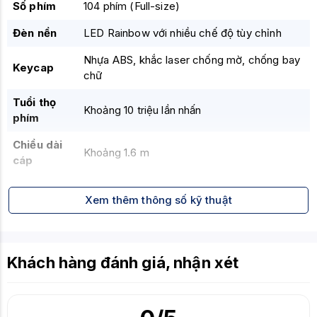
Số phím
104 phím (Full-size)
Đèn nền
LED Rainbow với nhiều chế độ tùy chỉnh
Nhựa ABS, khắc laser chống mờ, chống bay
Keycap
chữ
Tuổi thọ
Khoảng 10 triệu lần nhấn
phím
Chiều dài
Khoảng 1.6 m
cáp
Tính năng
Anti-Ghosting, tổ hợp phím Multimedia (Fn+)
Xem thêm thông số kỹ thuật
khác
CHUỘT
Loại cảm
Khách hàng đánh giá, nhận xét
Quang học (Optical)
biến
Độ phân
800 - 1200 - 1600 - 2400 (có nút điều chỉnh)
giải (DPI)