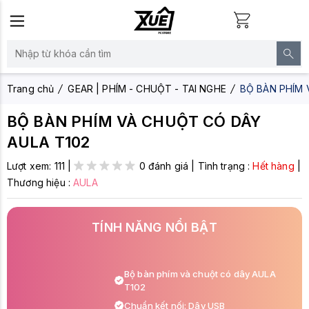
Trang chủ
GEAR | PHÍM - CHUỘT - TAI NGHE
BỘ BÀN PHÍM 
BỘ BÀN PHÍM VÀ CHUỘT CÓ DÂY
AULA T102
Lượt xem:
111
|
0 đánh giá
|
Tình trạng :
Hết hàng
|
Thương hiệu :
AULA
TÍNH NĂNG NỔI BẬT
Bộ bàn phím và chuột có dây AULA
T102
Chuẩn kết nối: Dây USB