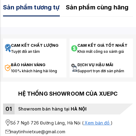
Sản phẩm tương tự
Sản phẩm cùng hãng
CAM KẾT CHẤT LƯỢNG
CAM KẾT GIÁ TỐT NHẤT
Tuyệt đối an tâm
Khỏi mất công so sánh giá
BẢO HÀNH VÀNG
DỊCH VỤ HẬU MÃI
100% khách hàng hài lòng
Support trọn đời sản phẩm
HỆ THỐNG SHOWROOM CỦA XUEPC
01
Showroom bán hàng tại
HÀ NỘI
Số 7 Ngõ 726 Đường Láng, Hà Nội (
Xem bản đồ
)
maytinhvietxue@gmail.com