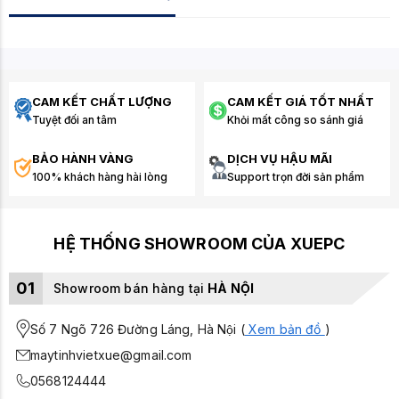
CAM KẾT CHẤT LƯỢNG
CAM KẾT GIÁ TỐT NHẤT
Tuyệt đối an tâm
Khỏi mất công so sánh giá
BẢO HÀNH VÀNG
DỊCH VỤ HẬU MÃI
100% khách hàng hài lòng
Support trọn đời sản phẩm
HỆ THỐNG SHOWROOM CỦA XUEPC
01
Showroom bán hàng tại
HÀ NỘI
Số 7 Ngõ 726 Đường Láng, Hà Nội (
Xem bản đồ
)
maytinhvietxue@gmail.com
0568124444