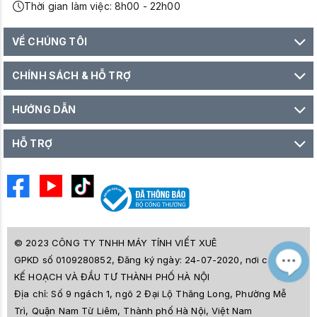
Thời gian làm việc: 8h00 - 22h00
VỀ CHÚNG TÔI
CHÍNH SÁCH & HỖ TRỢ
HƯỚNG DẪN
HỖ TRỢ
© 2023 CÔNG TY TNHH MÁY TÍNH VIẾT XUÊ
GPKD số 0109280852, Đăng ký ngày: 24-07-2020, nơi cấp SỞ
M
Z
KẾ HOẠCH VÀ ĐẦU TƯ THÀNH PHỐ HÀ NỘI
L
Địa chỉ:
Số 9 ngách 1, ngõ 2 Đại Lộ Thăng Long, Phường Mễ
e
a
Trì, Quận Nam Từ Liêm, Thành phố Hà Nội, Việt Nam
i