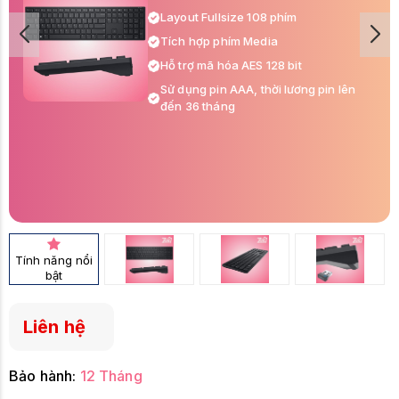
Layout Fullsize 108 phím
Tích hợp phím Media
Hỗ trợ mã hóa AES 128 bit
Sử dụng pin AAA, thời lương pin lên
đến 36 tháng
Tính năng nổi
bật
Liên hệ
Bảo hành:
12 Tháng