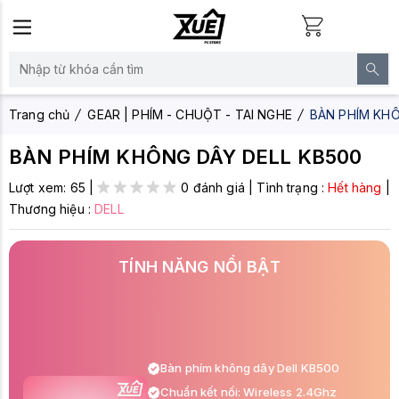
Trang chủ
GEAR | PHÍM - CHUỘT - TAI NGHE
BÀN PHÍM KHÔ
BÀN PHÍM KHÔNG DÂY DELL KB500
Lượt xem:
65
|
0 đánh giá
|
Tình trạng :
Hết hàng
|
Thương hiệu :
DELL
TÍNH NĂNG NỔI BẬT
Bàn phím không dây Dell KB500
Chuẩn kết nối: Wireless 2.4Ghz