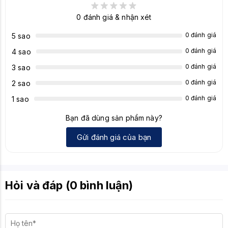
Phần mềm hỗ
Dell Peripheral Manager (Để quản lý kết
0
đánh giá & nhận xét
trợ
nối và tùy chỉnh)
0 đánh giá
5 sao
Màu sắc
Thường là Đen (Black)
0 đánh giá
4 sao
Kích thước
Khoảng 434 x 123 x 20 mm (Xấp xỉ)
0 đánh giá
3 sao
Khoảng 500-600g (Xấp xỉ, chưa bao gồm
0 đánh giá
2 sao
Trọng lượng
pin)
0 đánh giá
1 sao
Bạn đã dùng sản phẩm này?
Gửi đánh giá của bạn
Hỏi và đáp (0 bình luận)