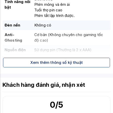
Tính năng nổi
Phím mỏng và êm ái
bật
Tuổi thọ pin cao
Phím tắt lập trình được.
Đèn nền
Không có
Anti-
Cơ bản (Không chuyên cho gaming tốc
Ghosting
độ cao)
Nguồn điện
Sử dụng pin (Thường là 2 x AAA)
Lên đến 36 tháng (Tùy theo cách sử
Tuổi thọ pin
Xem thêm thông số kỹ thuật
dụng)
Cổng kết nối
USB Type-A (Cho Receiver 2.4GHz)
(Receiver)
Khách hàng đánh giá, nhận xét
Chất liệu
Nhựa
khung
0
/5
Tương thích
Windows, macOS, Linux, ChromeOS,
hệ điều hành
Android, iOS