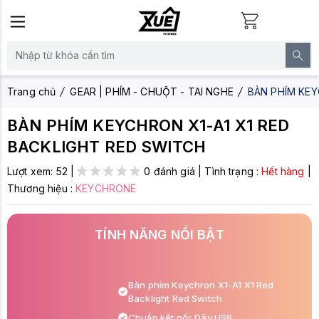
Trang chủ
GEAR | PHÍM - CHUỘT - TAI NGHE
BÀN PHÍM KEY
BÀN PHÍM KEYCHRON X1-A1 X1 RED
BACKLIGHT RED SWITCH
Lượt xem:
52
|
0 đánh giá
|
Tình trạng :
Hết hàng
|
Thương hiệu :
KEYCHRONE
TÍNH NĂNG NỔI BẬT
Bàn phím Keychron X1-A1 X1 Red
Backlight Red Switch
Chuẩn kết nối: Dây USB