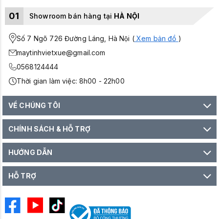
01
Showroom bán hàng tại
HÀ NỘI
Số 7 Ngõ 726 Đường Láng, Hà Nội (
Xem bản đồ
)
maytinhvietxue@gmail.com
0568124444
Thời gian làm việc: 8h00 - 22h00
VỀ CHÚNG TÔI
CHÍNH SÁCH & HỖ TRỢ
HƯỚNG DẪN
HỖ TRỢ