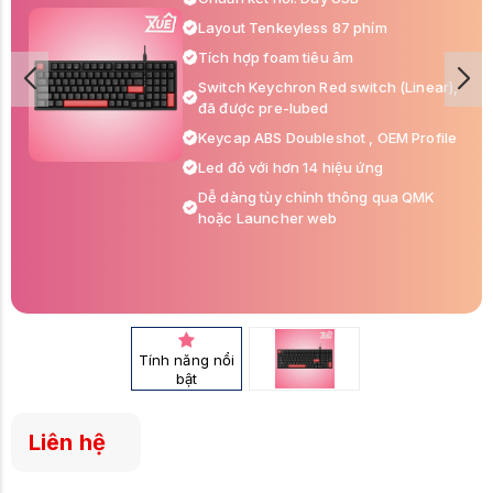
Layout Tenkeyless 87 phím
Tích hợp foam tiêu âm
Switch Keychron Red switch (Linear),
đã được pre-lubed
Keycap ABS Doubleshot , OEM Profile
Led đỏ với hơn 14 hiệu ứng
Dễ dàng tùy chỉnh thông qua QMK
hoặc Launcher web
Tính năng nổi
bật
Liên hệ