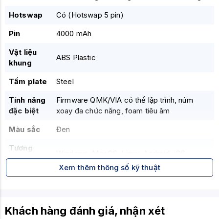
Hotswap
Có (Hotswap 5 pin)
Pin
4000 mAh
Vật liệu
ABS Plastic
khung
Tấm plate
Steel
Tính năng
Firmware QMK/VIA có thể lập trình, núm
đặc biệt
xoay đa chức năng, foam tiêu âm
Màu sắc
Đen
Tương
Windows, MacOS, Linux, Android, iOS
thích
Xem thêm thông số kỹ thuật
Kích
365.4 x 135.7 x 35.8 mm
thước
Trọng
Khách hàng đánh giá, nhận xét
Khoảng 960g
lượng