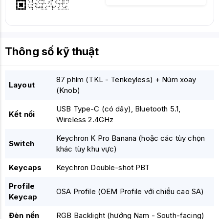
Thông số kỹ thuật
87 phím (TKL - Tenkeyless) + Núm xoay
Layout
(Knob)
USB Type-C (có dây), Bluetooth 5.1,
Kết nối
Wireless 2.4GHz
Keychron K Pro Banana (hoặc các tùy chọn
Switch
khác tùy khu vực)
Keycaps
Keychron Double-shot PBT
Profile
OSA Profile (OEM Profile với chiều cao SA)
Keycap
Đèn nền
RGB Backlight (hướng Nam - South-facing)