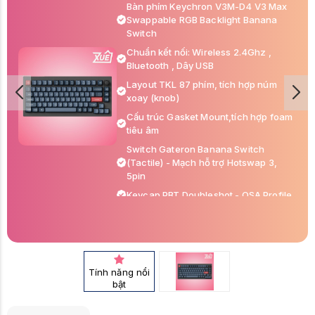
Bàn phím Keychron V3M-D4 V3 Max
Swappable RGB Backlight Banana
Switch
Chuẩn kết nối: Wireless 2.4Ghz ,
Bluetooth , Dây USB
Layout TKL 87 phím, tích hợp núm
xoay (knob)
Cấu trúc Gasket Mount,tích hợp foam
tiêu âm
Switch Gateron Banana Switch
(Tactile) - Mạch hỗ trợ Hotswap 3,
5pin
Keycap PBT Doubleshot - OSA Profile
Led RGB - Mạch xuôi
Tương thích với Windows, macOS,
Linux
Tùy chỉnh dễ dàng qua QMK, VIA và
Tính năng nổi
launcher Web
bật
Dung lượng pin: 4000mAh