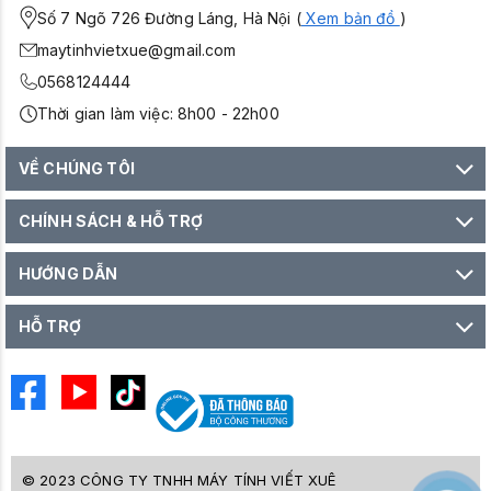
Số 7 Ngõ 726 Đường Láng, Hà Nội (
Xem bản đồ
)
maytinhvietxue@gmail.com
0568124444
Thời gian làm việc: 8h00 - 22h00
VỀ CHÚNG TÔI
CHÍNH SÁCH & HỖ TRỢ
HƯỚNG DẪN
HỖ TRỢ
© 2023 CÔNG TY TNHH MÁY TÍNH VIẾT XUÊ