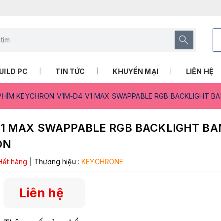
UILD PC
TIN TỨC
KHUYẾN MẠI
LIÊN HỆ
PHÍM KEYCHRON V1M-D4 V1 MAX SWAPPABLE RGB BACKLIGHT BA
V1 MAX SWAPPABLE RGB BACKLIGHT B
ON
Hết hàng
|
Thương hiệu :
KEYCHRONE
Liên hệ