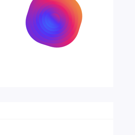
Plate
PC - mang lại âm thanh gõ mềm mại và
Mater
đàn hồi hơn
ial
PCB-mounted, screw-in Keychron K Pro
Stabil
stabilizers - lube sẵn, giảm tiếng ồn và
izers
rung lắc
Knob
Có núm xoay ở góc trên bên phải, có thể
Versi
tùy chỉnh chức năng - điều chỉnh âm
on
lượng, zoom, cuộn trang,...
4000 mAh - cho thời gian sử dụng không
Pin
dây lâu dài
Pollin
g
1000 Hz, 90 Hz
Rate