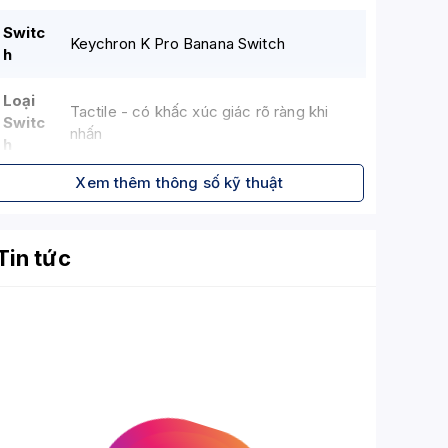
Switc
Keychron K Pro Banana Switch
h
Loại
Tactile - có khấc xúc giác rõ ràng khi
Switc
nhấn
h
Xem thêm thông số kỹ thuật
Lực
Khoảng 55 gf
nhấn
Tin tức
Hành
Khoảng 3.8 mm
trình
Đèn
RGB Backlight - LED RGB, nhiều chế độ
nền
sáng và hiệu ứng tùy chỉnh
Case
Mater
Nhựa ABS
ial