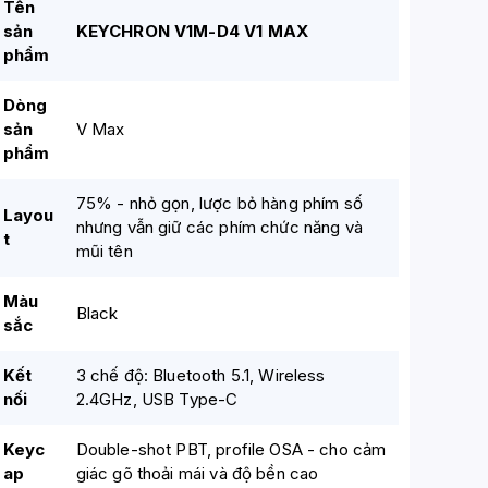
Tên
sản
KEYCHRON V1M-D4 V1 MAX
phẩm
Dòng
sản
V Max
phẩm
75% - nhỏ gọn, lược bỏ hàng phím số
Layou
nhưng vẫn giữ các phím chức năng và
t
mũi tên
Màu
Black
sắc
Kết
3 chế độ: Bluetooth 5.1, Wireless
nối
2.4GHz, USB Type-C
Keyc
Double-shot PBT, profile OSA - cho cảm
ap
giác gõ thoải mái và độ bền cao