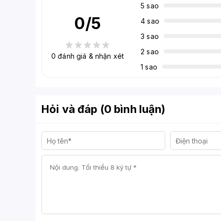
5 sao
0
/5
4 sao
3 sao
2 sao
0
đánh giá & nhận xét
1 sao
Hỏi và đáp (0 bình luận)