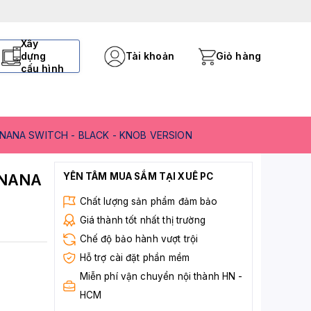
Xây
dựng
Tài khoản
Giỏ hàng
cấu hình
NANA SWITCH - BLACK - KNOB VERSION
ANANA
YÊN TÂM MUA SẮM TẠI XUÊ PC
Chất lượng sản phẩm đảm bảo
Giá thành tốt nhất thị trường
Chế độ bảo hành vượt trội
Hỗ trợ cài đặt phần mềm
Miễn phí vận chuyển nội thành HN -
HCM