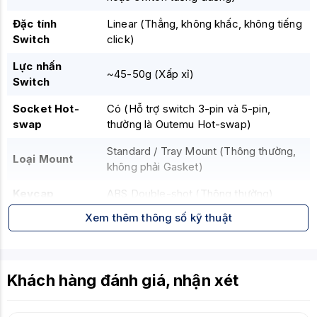
Đặc tính
Linear (Thẳng, không khấc, không tiếng
Switch
click)
Lực nhấn
~45-50g (Xấp xỉ)
Switch
Socket Hot-
Có (Hỗ trợ switch 3-pin và 5-pin,
swap
thường là Outemu Hot-swap)
Standard / Tray Mount (Thông thường,
Loại Mount
không phải Gasket)
Keycap
ABS Double-shot (Thông thường)
Xem thêm thông số kỹ thuật
Đèn nền
RGB (Tùy chỉnh hiệu ứng)
Kết nối 3 mode linh hoạt
Hot-swap tiện lợi
Tính năng nổi
Khách hàng đánh giá, nhận xét
Layout 65% nhỏ gọn
bật
Switch Linear mượt mà
Đèn nền RGB.