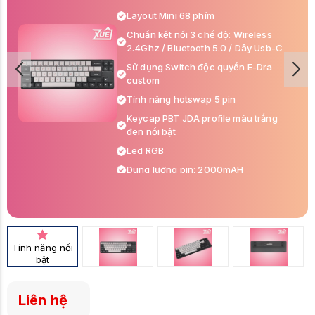
Layout Mini 68 phím
Chuẩn kết nối 3 chế độ: Wireless
2.4Ghz / Bluetooth 5.0 / Dây Usb-C
Sử dụng Switch độc quyền E-Dra
custom
Tính năng hotswap 5 pin
Keycap PBT JDA profile màu trắng
đen nổi bật
Led RGB
Dung lượng pin: 2000mAH
Tương thích:L Window / MacOs
Tính năng nổi
bật
Liên hệ