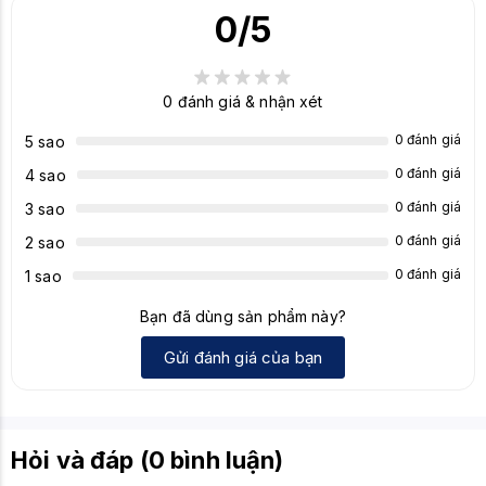
0
/5
Anti-Ghosting
Full N-Key Rollover (NKRO)
Khoảng 1800-2500mAh (Xấp xỉ cho kết
Dung lượng pin
nối không dây)
0
đánh giá & nhận xét
Cáp
Cáp USB-C có thể tháo rời
0 đánh giá
5 sao
0 đánh giá
4 sao
Chất liệu
Nhựa
khung
0 đánh giá
3 sao
Tương thích hệ
0 đánh giá
2 sao
Windows, macOS, iOS, Android
điều hành
0 đánh giá
1 sao
Thường có các màu:
Bạn đã dùng sản phẩm này?
Màu sắc
Đen, Trắng
Gửi đánh giá của bạn
Khoảng 310 x 101 x 38 mm (Xấp xỉ cho
Kích thước
layout 65%)
Trọng lượng
Khoảng 600-700g (Xấp xỉ)
Hỏi và đáp (0 bình luận)