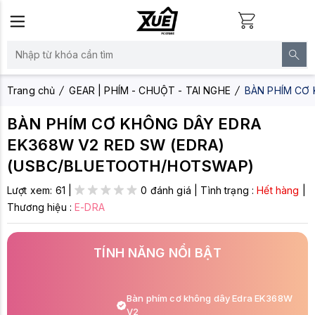
Trang chủ
GEAR | PHÍM - CHUỘT - TAI NGHE
BÀN PHÍM CƠ
BÀN PHÍM CƠ KHÔNG DÂY EDRA
EK368W V2 RED SW (EDRA)
(USBC/BLUETOOTH/HOTSWAP)
Lượt xem:
61
|
0 đánh giá
|
Tình trạng :
Hết hàng
|
Thương hiệu :
E-DRA
TÍNH NĂNG NỔI BẬT
Bàn phím cơ không dây Edra EK368W
V2