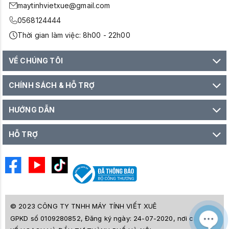
maytinhvietxue@gmail.com
0568124444
Thời gian làm việc: 8h00 - 22h00
VỀ CHÚNG TÔI
CHÍNH SÁCH & HỖ TRỢ
HƯỚNG DẪN
HỖ TRỢ
© 2023 CÔNG TY TNHH MÁY TÍNH VIẾT XUÊ
GPKD số 0109280852, Đăng ký ngày: 24-07-2020, nơi cấp SỞ
M
Z