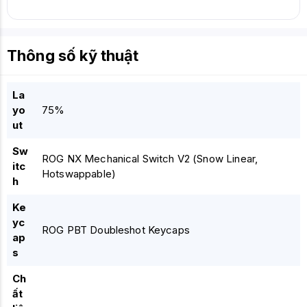
Thông số kỹ thuật
La
yo
75%
ut
Sw
ROG NX Mechanical Switch V2 (Snow Linear,
itc
Hotswappable)
h
Ke
yc
ROG PBT Doubleshot Keycaps
ap
s
Ch
ất