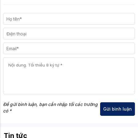
lượ
ng
Ph
ần
mề
Armoury Crate
m
hỗ
trợ
Để gửi bình luận, bạn cần nhập tối các trường
có *
Tin tức