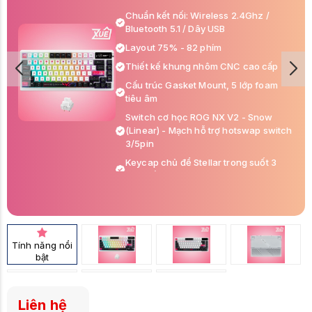
Chuẩn kết nối: Wireless 2.4Ghz /
Bluetooth 5.1 / Dây USB
Layout 75% - 82 phím
Thiết kế khung nhôm CNC cao cấp
Cấu trúc Gasket Mount, 5 lớp foam
tiêu âm
Switch cơ học ROG NX V2 - Snow
(Linear) - Mạch hỗ trợ hotswap switch
3/5pin
Keycap chủ để Stellar trong suốt 3
mặt, bề mặt in Dye-sub
Tích hợp màn hình Oled 2 inch hiển thị
thông số, GIF...
Led RGB Aura Sync, mạch xuôi
Tính năng nổi
Đi kèm kê tay silicon
bật
Thời lượng pin cao, lên đến hơn
1600h chơi game (Tắt led và Màn
oled)
Liên hệ