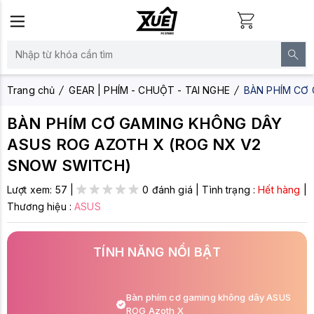
Trang chủ
GEAR | PHÍM - CHUỘT - TAI NGHE
BÀN PHÍM CƠ
BÀN PHÍM CƠ GAMING KHÔNG DÂY
ASUS ROG AZOTH X (ROG NX V2
SNOW SWITCH)
Lượt xem:
57
|
0 đánh giá
|
Tình trạng :
Hết hàng
|
Thương hiệu :
ASUS
TÍNH NĂNG NỔI BẬT
Bàn phím cơ gaming không dây ASUS
ROG Azoth X