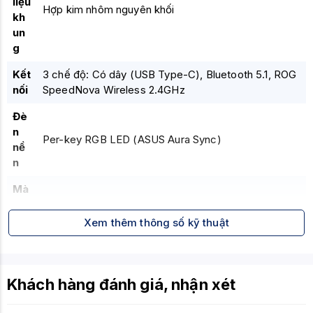
liệu
Hợp kim nhôm nguyên khối
kh
un
g
Kết
3 chế độ: Có dây (USB Type-C), Bluetooth 5.1, ROG
nối
SpeedNova Wireless 2.4GHz
Đè
n
Per-key RGB LED (ASUS Aura Sync)
nề
n
Mà
n
hìn
Xem thêm thông số kỹ thuật
Màn hình OLED hiển thị thông tin
h
OL
ED
Khách hàng đánh giá, nhận xét
Pin
Lên đến 2000 giờ (tắt RGB)