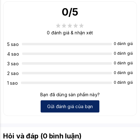
Tín
0
/5
h
nă
Cấu trúc Gasket Mount, PCB hotswap, Lớp đệm
ng
Silicon, Foam tiêu âm, Ba lớp giảm chấn, Nút xoay đa
đặ
chức năng, Ba góc nghiêng bàn phím, ROG Keycap
0
đánh giá & nhận xét
c
Puller, ROG Switch Puller, ROG Lube Station
biệ
0 đánh giá
5 sao
t
0 đánh giá
4 sao
Mà
0 đánh giá
3 sao
u
Thường là màu đen hoặc xám gunmetal
0 đánh giá
2 sao
sắ
0 đánh giá
c
1 sao
Bạn đã dùng sản phẩm này?
Kíc
h
Khoảng 326 x 136 x 40 mm
Gửi đánh giá của bạn
thư
ớc
Trọ
ng
Hỏi và đáp (0 bình luận)
Khoảng 1186g (bao gồm cáp)