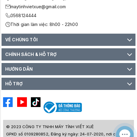
maytinhvietxue@gmail.com
0568124444
Thời gian làm việc: 8h00 - 22h00
VỀ CHÚNG TÔI
CHÍNH SÁCH & HỖ TRỢ
HƯỚNG DẪN
HỖ TRỢ
© 2023 CÔNG TY TNHH MÁY TÍNH VIẾT XUÊ
GPKD số 0109280852, Đăng ký ngày: 24-07-2020, nơi cấp SỞ
M
Z