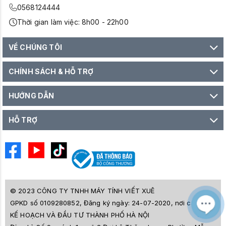
0568124444
Thời gian làm việc: 8h00 - 22h00
VỀ CHÚNG TÔI
CHÍNH SÁCH & HỖ TRỢ
HƯỚNG DẪN
HỖ TRỢ
© 2023 CÔNG TY TNHH MÁY TÍNH VIẾT XUÊ
GPKD số 0109280852, Đăng ký ngày: 24-07-2020, nơi cấp SỞ
M
Z
KẾ HOẠCH VÀ ĐẦU TƯ THÀNH PHỐ HÀ NỘI
L