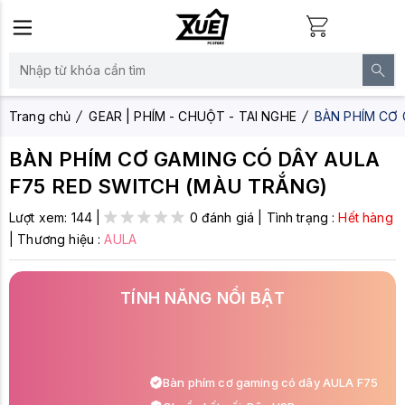
Trang chủ
GEAR | PHÍM - CHUỘT - TAI NGHE
BÀN PHÍM CƠ 
BÀN PHÍM CƠ GAMING CÓ DÂY AULA
F75 RED SWITCH (MÀU TRẮNG)
Lượt xem:
144
|
0 đánh giá
|
Tình trạng :
Hết hàng
|
Thương hiệu :
AULA
TÍNH NĂNG NỔI BẬT
Bàn phím cơ gaming có dây AULA F75