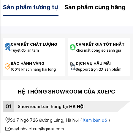
Sản phẩm tương tự
Sản phẩm cùng hãng
CAM KẾT CHẤT LƯỢNG
CAM KẾT GIÁ TỐT NHẤT
Tuyệt đối an tâm
Khỏi mất công so sánh giá
BẢO HÀNH VÀNG
DỊCH VỤ HẬU MÃI
100% khách hàng hài lòng
Support trọn đời sản phẩm
HỆ THỐNG SHOWROOM CỦA XUEPC
01
Showroom bán hàng tại
HÀ NỘI
Số 7 Ngõ 726 Đường Láng, Hà Nội (
Xem bản đồ
)
maytinhvietxue@gmail.com