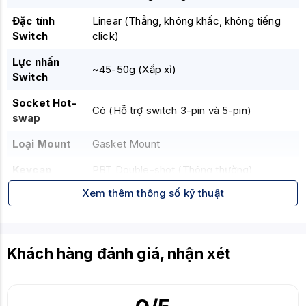
Đặc tính
Linear (Thẳng, không khấc, không tiếng
Switch
click)
Lực nhấn
~45-50g (Xấp xỉ)
Switch
Socket Hot-
Có (Hỗ trợ switch 3-pin và 5-pin)
swap
Loại Mount
Gasket Mount
Keycap
PBT Double-shot (Thông thường)
Xem thêm thông số kỹ thuật
Đèn nền
RGB
Gasket Mount cho cảm giác gõ mềm mại
Hot-swap tiện lợi
Tính năng
Khách hàng đánh giá, nhận xét
Nút xoay đa năng
nổi bật
Keycap PBT bền bỉ
Layout 75% gọn gàng.