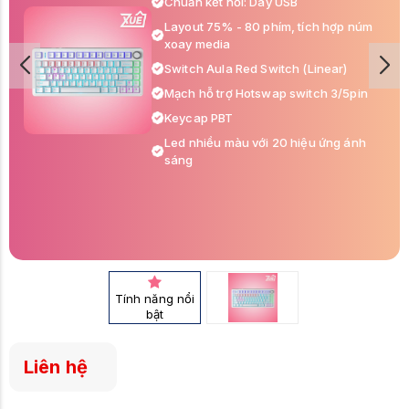
Chuẩn kết nối: Dây USB
Layout 75% - 80 phím, tích hợp núm
xoay media
Switch Aula Red Switch (Linear)
Mạch hỗ trợ Hotswap switch 3/5pin
Keycap PBT
Led nhiều màu với 20 hiệu ứng ánh
sáng
Tính năng nổi
bật
Liên hệ