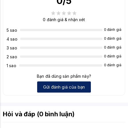
0
/5
Anti-
Full N-Key Rollover (NKRO)
Ghosting
Cáp
Cáp USB-C có thể tháo rời
0
đánh giá & nhận xét
Chất liệu
0 đánh giá
5 sao
Nhựa
khung
0 đánh giá
4 sao
Tương thích
0 đánh giá
3 sao
Windows, macOS
hệ điều hành
0 đánh giá
2 sao
Màu sắc
0 đánh giá
1 sao
Trắng (Màu khung và thường là keycap
(phiên bản
chủ đạo)
này)
Bạn đã dùng sản phẩm này?
Khoảng 315 x 135 x 35mm (Xấp xỉ cho
Gửi đánh giá của bạn
Kích thước
layout 75%)
Trọng lượng
Khoảng 700-800g (Xấp xỉ)
Hỏi và đáp (0 bình luận)