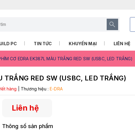
UILD PC
TIN TỨC
KHUYẾN MẠI
LIÊN HỆ
PHÍM CƠ EDRA EK387L MÀU TRẮNG RED SW (USBC, LED TRẮNG)
U TRẮNG RED SW (USBC, LED TRẮNG)
Hết hàng
|
Thương hiệu :
E-DRA
Liên hệ
Thông số sản phẩm