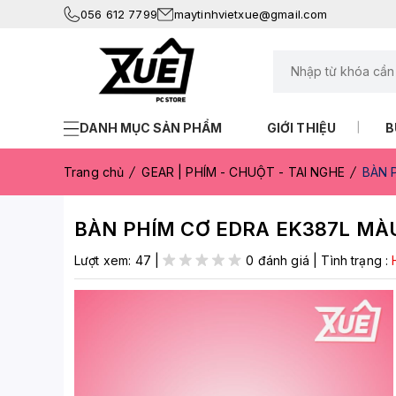
056 612 7799
maytinhvietxue@gmail.com
DANH MỤC SẢN PHẨM
GIỚI THIỆU
B
Trang chủ
GEAR | PHÍM - CHUỘT - TAI NGHE
BÀN 
BÀN PHÍM CƠ EDRA EK387L MÀ
Lượt xem:
47
|
0 đánh giá
|
Tình trạng :