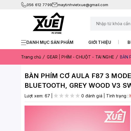
056 612 7799
maytinhvietxue@gmail.com
DANH MỤC SẢN PHẨM
GIỚI THIỆU
B
Trang chủ
GEAR | PHÍM - CHUỘT - TAI NGHE
BÀN 
BÀN PHÍM CƠ AULA F87 3 MODE
BLUETOOTH, GREY WOOD V3 SW
Lượt xem:
67
|
0 đánh giá
|
Tình trạng :