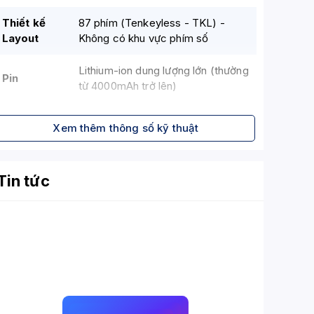
Thiết kế
87 phím (Tenkeyless - TKL) -
Layout
Không có khu vực phím số
Lithium-ion dung lượng lớn (thường
Pin
từ 4000mAh trở lên)
Thời lượng
Lâu dài, tùy thuộc vào việc sử
Xem thêm thông số kỹ thuật
pin
dụng đèn RGB và chế độ kết nối
Anti-
N-key rollover (NKRO)
Tin tức
Ghosting
Tần số
phản hồi
1000 Hz (có dây và 2.4 GHz)
(Polling
Rate)
Cấu trúc
Gasket Mount (cung cấp trải
Mount
nghiệm gõ êm ái hơn)