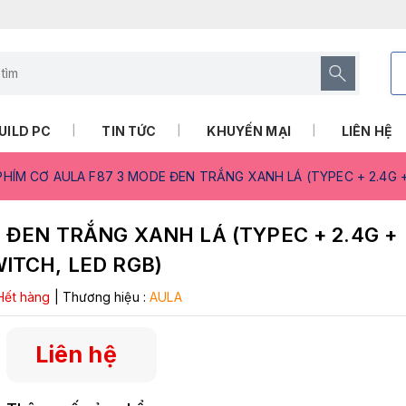
UILD PC
TIN TỨC
KHUYẾN MẠI
LIÊN HỆ
PHÍM CƠ AULA F87 3 MODE ĐEN TRẮNG XANH LÁ (TYPEC + 2.4G
 ĐEN TRẮNG XANH LÁ (TYPEC + 2.4G +
ITCH, LED RGB)
Hết hàng
|
Thương hiệu :
AULA
Liên hệ