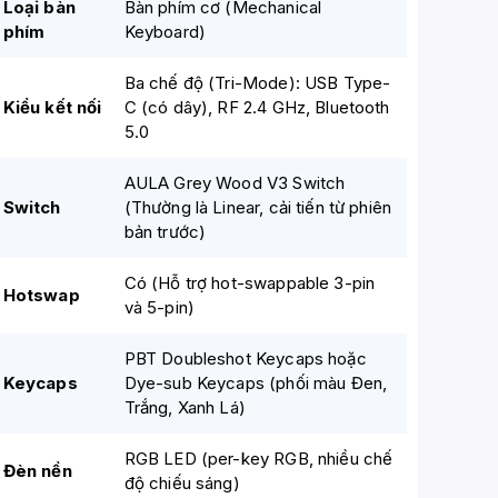
Loại bàn
Bàn phím cơ (Mechanical
phím
Keyboard)
Ba chế độ (Tri-Mode): USB Type-
Kiểu kết nối
C (có dây), RF 2.4 GHz, Bluetooth
5.0
AULA Grey Wood V3 Switch
Switch
(Thường là Linear, cải tiến từ phiên
bản trước)
Có (Hỗ trợ hot-swappable 3-pin
Hotswap
và 5-pin)
PBT Doubleshot Keycaps hoặc
Keycaps
Dye-sub Keycaps (phối màu Đen,
Trắng, Xanh Lá)
RGB LED (per-key RGB, nhiều chế
Đèn nền
độ chiếu sáng)