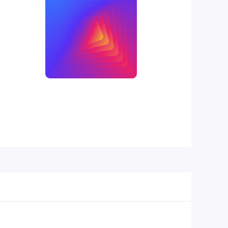
Lớp đệm
Có (PORON foam, IXPE switch
tiêu âm
pad)
Chất liệu
Vỏ nhựa ABS cao cấp
khung
Đen, Trắng, Xanh Lá (phối màu
Màu sắc
trên keycaps và/hoặc case)
Tương
Windows, macOS, Linux, iOS,
thích hệ
Android
điều hành
AULA Software (để tùy chỉnh
Phần mềm
macro, RGB, keymap, update
hỗ trợ
firmware)
Cáp đi kèm
Cáp USB Type-C có thể tháo rời