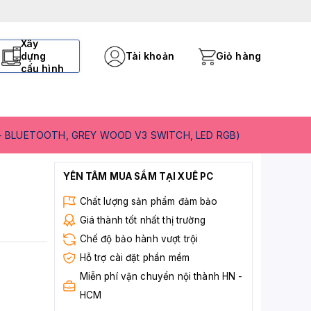
Xây
dựng
Tài khoản
Giỏ hàng
cấu hình
 + BLUETOOTH, GREY WOOD V3 SWITCH, LED RGB)
YÊN TÂM MUA SẮM TẠI XUÊ PC
Chất lượng sản phẩm đảm bảo
Giá thành tốt nhất thị trường
Chế độ bảo hành vượt trội
Hỗ trợ cài đặt phần mềm
Miễn phí vận chuyển nội thành HN -
HCM