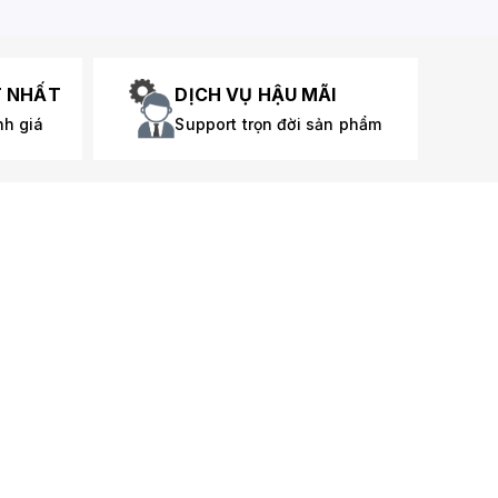
T NHẤT
DỊCH VỤ HẬU MÃI
nh giá
Support trọn đời sản phẩm