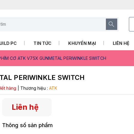
UILD PC
TIN TỨC
KHUYẾN MẠI
LIÊN HỆ
PHÍM CƠ ATK V75X GUNMETAL PERIWINKLE SWITCH
TAL PERIWINKLE SWITCH
Hết hàng
|
Thương hiệu :
ATK
Liên hệ
Thông số sản phẩm