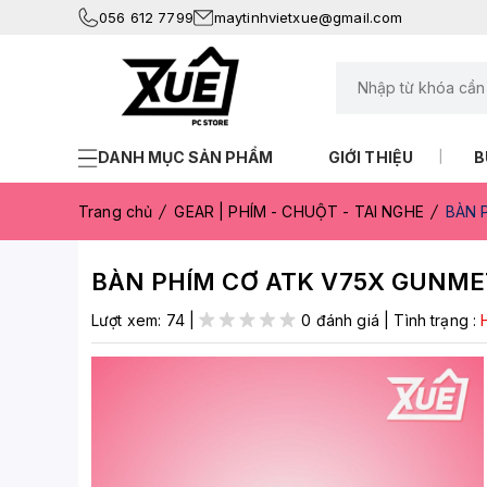
056 612 7799
maytinhvietxue@gmail.com
DANH MỤC SẢN PHẨM
GIỚI THIỆU
B
Trang chủ
GEAR | PHÍM - CHUỘT - TAI NGHE
BÀN 
BÀN PHÍM CƠ ATK V75X GUNME
Lượt xem:
74
|
0 đánh giá
|
Tình trạng :