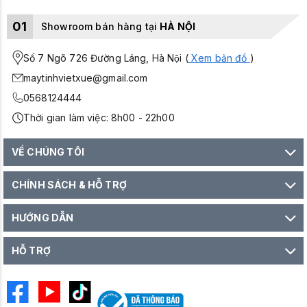
01
Showroom bán hàng tại
HÀ NỘI
Số 7 Ngõ 726 Đường Láng, Hà Nội (
Xem bản đồ
)
maytinhvietxue@gmail.com
0568124444
Thời gian làm việc: 8h00 - 22h00
VỀ CHÚNG TÔI
CHÍNH SÁCH & HỖ TRỢ
HƯỚNG DẪN
HỖ TRỢ