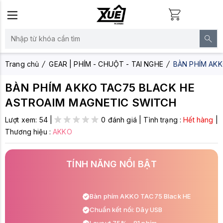
Trang chủ
GEAR | PHÍM - CHUỘT - TAI NGHE
BÀN PHÍM AK
BÀN PHÍM AKKO TAC75 BLACK HE
ASTROAIM MAGNETIC SWITCH
Lượt xem:
54
|
0 đánh giá
|
Tình trạng :
Hết hàng
|
Thương hiệu :
AKKO
TÍNH NĂNG NỔI BẬT
Bàn phím AKKO TAC75 Black HE
Chuẩn kết nối: Dây USB