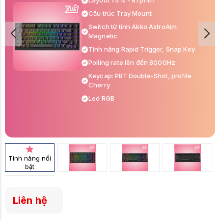
Layout 75% - 81 phím
Cấu trúc Tray Mount
Switch từ tính Akko AstroAim
Magnetic
Tính năng Rapid Trigger, Snap Key
Polling rate lên đến 8000Hz
Keycap: PBT Double-Shot, profile
Cherry
Led RGB
Tính năng nổi
bật
Liên hệ