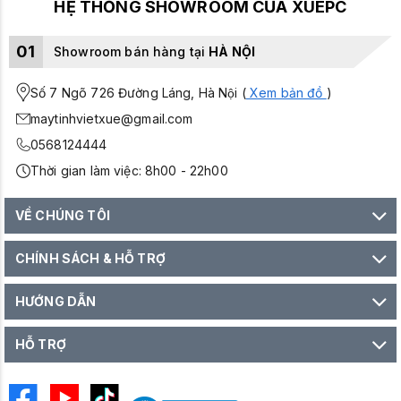
HỆ THỐNG SHOWROOM CỦA XUEPC
01
Showroom bán hàng tại
HÀ NỘI
Số 7 Ngõ 726 Đường Láng, Hà Nội (
Xem bản đồ
)
maytinhvietxue@gmail.com
0568124444
Thời gian làm việc: 8h00 - 22h00
VỀ CHÚNG TÔI
CHÍNH SÁCH & HỖ TRỢ
HƯỚNG DẪN
HỖ TRỢ