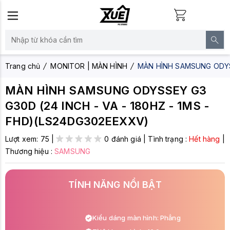
Trang chủ
MONITOR | MÀN HÌNH
MÀN HÌNH SAMSUNG ODYSS
MÀN HÌNH SAMSUNG ODYSSEY G3
G30D (24 INCH - VA - 180HZ - 1MS -
FHD)(LS24DG302EEXXV)
Lượt xem:
75
|
0 đánh giá
|
Tình trạng :
Hết hàng
|
Thương hiệu :
SAMSUNG
TÍNH NĂNG NỔI BẬT
Kiểu dáng màn hình: Phẳng