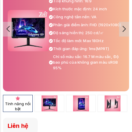
Tỉ lệ khung hình: 16:9
Kích thước mặc định: 24 inch
Công nghệ tấm nền: VA
Phân giải điểm ảnh: FHD (1920x1080)
Độ sáng hiển thị: 250 cd/㎡
Tốc độ làm mới: Max 180Hz
Thời gian đáp ứng: 1ms(MPRT)
Chỉ số màu sắc: 16.7 M màu sắc, Độ
bao phủ của không gian màu sRGB
95%
Hỗ trợ tiêu chuẩn: Vesa 100x100mm,
FreeSync, Flicker Free , chân đễ hỗ
trợ nâng hạ xoay dọc màn
Cổng kết nối: 1x DisplayPort 1.4, 1 x
HDMI 2.0, Tai nghe
Tính năng nổi
Phụ kiện: cáp nguồn, cáp HDMI, cáp
bật
DisplayPort
Liên hệ